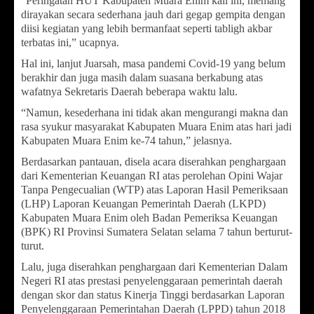
“Peringatan HUT Kabupaten Muara Enim kali ini, memang
dirayakan secara sederhana jauh dari gegap gempita dengan
diisi kegiatan yang lebih bermanfaat seperti tabligh akbar
terbatas ini,” ucapnya.
Hal ini, lanjut Juarsah, masa pandemi Covid-19 yang belum
berakhir dan juga masih dalam suasana berkabung atas
wafatnya Sekretaris Daerah beberapa waktu lalu.
“Namun, kesederhana ini tidak akan mengurangi makna dan
rasa syukur masyarakat Kabupaten Muara Enim atas hari jadi
Kabupaten Muara Enim ke-74 tahun,” jelasnya.
Berdasarkan pantauan, disela acara diserahkan penghargaan
dari Kementerian Keuangan RI atas perolehan Opini Wajar
Tanpa Pengecualian (WTP) atas Laporan Hasil Pemeriksaan
(LHP) Laporan Keuangan Pemerintah Daerah (LKPD)
Kabupaten Muara Enim oleh Badan Pemeriksa Keuangan
(BPK) RI Provinsi Sumatera Selatan selama 7 tahun berturut-
turut.
Lalu, juga diserahkan penghargaan dari Kementerian Dalam
Negeri RI atas prestasi penyelenggaraan pemerintah daerah
dengan skor dan status Kinerja Tinggi berdasarkan Laporan
Penyelenggaraan Pemerintahan Daerah (LPPD) tahun 2018