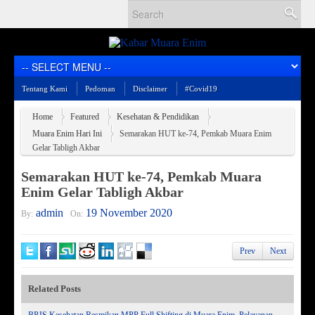
Tentang Kami
Pedoman
Disclaimer
#Covid19
Home
Featured
Kesehatan & Pendidikan
Muara Enim Hari Ini
Semarakan HUT ke-74, Pemkab Muara Enim
Gelar Tabligh Akbar
Semarakan HUT ke-74, Pemkab Muara
Enim Gelar Tabligh Akbar
admin
19 November 2020
By:
On:
Prev
Next
Related Posts
BPJS Kesehatan Resmikan MPP Full Shifting di Muara Enim, Pelayanan