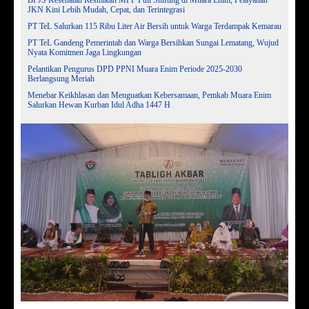
JKN Kini Lebih Mudah, Cepat, dan Terintegrasi
PT TeL Salurkan 115 Ribu Liter Air Bersih untuk Warga Terdampak Kemarau
PT TeL Gandeng Pemerintah dan Warga Bersihkan Sungai Lematang, Wujud
Nyata Komitmen Jaga Lingkungan
Pelantikan Pengurus DPD PPNI Muara Enim Periode 2025-2030
Berlangsung Meriah
Menebar Keikhlasan dan Menguatkan Kebersamaan, Pemkab Muara Enim
Salurkan Hewan Kurban Idul Adha 1447 H