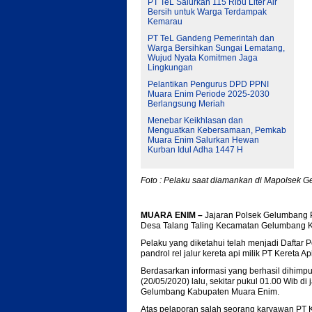
PT TeL Salurkan 115 Ribu Liter Air
Bersih untuk Warga Terdampak
Kemarau
PT TeL Gandeng Pemerintah dan
Warga Bersihkan Sungai Lematang,
Wujud Nyata Komitmen Jaga
Lingkungan
Pelantikan Pengurus DPD PPNI
Muara Enim Periode 2025-2030
Berlangsung Meriah
Menebar Keikhlasan dan
Menguatkan Kebersamaan, Pemkab
Muara Enim Salurkan Hewan
Kurban Idul Adha 1447 H
Foto : Pelaku saat diamankan di Mapolsek 
MUARA ENIM –
Jajaran Polsek Gelumbang P
Desa Talang Taling Kecamatan Gelumbang Ka
Pelaku yang diketahui telah menjadi Daftar
pandrol rel jalur kereta api milik PT Kereta A
Berdasarkan informasi yang berhasil dihimpu
(20/05/2020) lalu, sekitar pukul 01.00 Wib 
Gelumbang Kabupaten Muara Enim.
Atas pelaporan salah seorang karyawan PT K