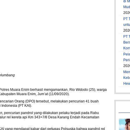
di 
Muda
202
PT T
unt
202
PT 
Ber
Kom
Pel
Per
202
Men
Gelumbang
Keb
Hew
olres Muara Enim berhasil mengamankan, Rio Widodo (25), warga
bupaten Muara Enim, Jum’at (11/09/2020).
 Pencarian Orang (DPO) tersebut, melakukan pencurian 41 buah
pi Indonesia (PT KAI).
n, pencurian pandrol yang dilakukan pelaku terjadi pada Rabu
di jalur rel kereta api Km 343+7/8 Desa Karang Endah Kecamatan
AI yang mendapat kabar dari petugas Polsuska bahwa pandrol rel