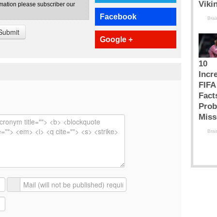
rmation please subscriber our
Facebook
Submit
Google +