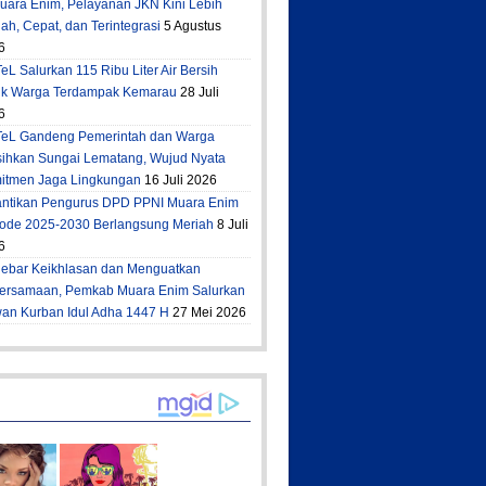
Muara Enim, Pelayanan JKN Kini Lebih
h, Cepat, dan Terintegrasi
5 Agustus
6
eL Salurkan 115 Ribu Liter Air Bersih
uk Warga Terdampak Kemarau
28 Juli
6
TeL Gandeng Pemerintah dan Warga
sihkan Sungai Lematang, Wujud Nyata
itmen Jaga Lingkungan
16 Juli 2026
antikan Pengurus DPD PPNI Muara Enim
iode 2025-2030 Berlangsung Meriah
8 Juli
6
ebar Keikhlasan dan Menguatkan
ersamaan, Pemkab Muara Enim Salurkan
an Kurban Idul Adha 1447 H
27 Mei 2026