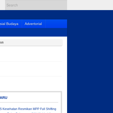
sial Budaya
Advertorial
kus
ARU
S Kesehatan Resmikan MPP Full Shifting