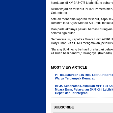
kereta api di KM 343+7/8 telah hilang seban
Akibat kejadian tersebut PT KAI Persero men
Gelumbang.
setelah menerima laporan tersebut, Kapols
Reskrim Ipda Agus Widodo SH untuk melakuk
Dan pada akhirnya pelaku berhasil diringkus
selama tiga bulan
Sementara itu, Kapolres Muara Enim AKBP D
Hary Dinar SIK SH MH mengatakan, pelaku 
“Barang Bukti yang berhasil di sita dari pelak
41 buah besi pandrol,” terangnya. (Kalbadri)
MOST VIEW ARTICLE
PT TeL Salurkan 115 Ribu Liter Air Bersi
Warga Terdampak Kemarau
BPJS Kesehatan Resmikan MPP Full Shif
Muara Enim, Pelayanan JKN Kini Lebih 
Cepat, dan Terintegrasi
SUBSCRIBE