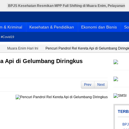
BPJS Kesehatan Resmikan MPP Full Shifting di Muara Enim, Pelayanan
JKN Kini Lebih Mudah, Cepat, dan Terintegrasi
PT TeL Salurkan 115 Ribu Liter Air Bersih untuk Warga Terdampak
Kemarau
PT TeL Gandeng Pemerintah dan Warga Bersihkan Sungai Lematang,
Wujud Nyata Komitmen Jaga Lingkungan
 & Kriminal
Kesehatan & Pendidikan
Ekonomi dan Bisnis
So
Pelantikan Pengurus DPD PPNI Muara Enim Periode 2025-2030
Berlangsung Meriah
Menebar Keikhlasan dan Menguatkan Kebersamaan, Pemkab Muara
#Covid19
Enim Salurkan Hewan Kurban Idul Adha 1447 H
Muara Enim Hari Ini
Pencuri Pandrol Rel Kereta Api di Gelumbang Diring
ta Api di Gelumbang Diringkus
Prev
Next
TERB
BPJ