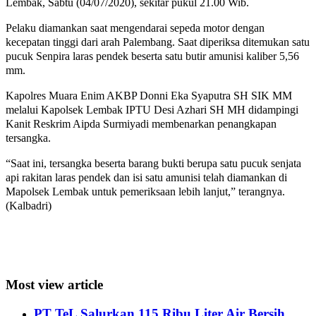
Lembak, Sabtu (04/07/2020), sekitar pukul 21.00 Wib.
Pelaku diamankan saat mengendarai sepeda motor dengan
kecepatan tinggi dari arah Palembang. Saat diperiksa ditemukan satu
pucuk Senpira laras pendek beserta satu butir amunisi kaliber 5,56
mm.
Kapolres Muara Enim AKBP Donni Eka Syaputra SH SIK MM
melalui Kapolsek Lembak IPTU Desi Azhari SH MH didampingi
Kanit Reskrim Aipda Surmiyadi membenarkan penangkapan
tersangka.
“Saat ini, tersangka beserta barang bukti berupa satu pucuk senjata
api rakitan laras pendek dan isi satu amunisi telah diamankan di
Mapolsek Lembak untuk pemeriksaan lebih lanjut,” terangnya.
(Kalbadri)
Most view article
PT TeL Salurkan 115 Ribu Liter Air Bersih