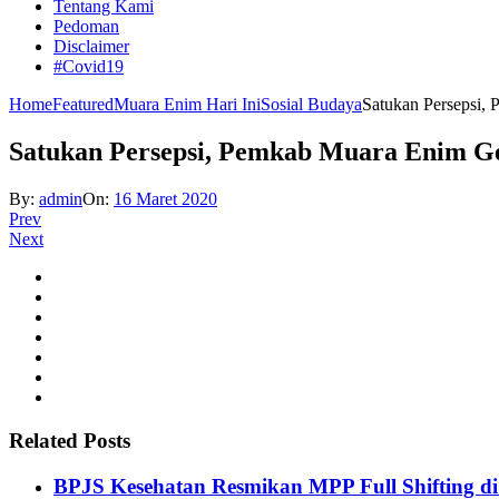
Tentang Kami
Pedoman
Disclaimer
#Covid19
Home
Featured
Muara Enim Hari Ini
Sosial Budaya
Satukan Persepsi,
Satukan Persepsi, Pemkab Muara Enim G
By:
admin
On:
16 Maret 2020
Prev
Next
Related Posts
BPJS Kesehatan Resmikan MPP Full Shifting di