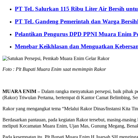
PT TeL Salurkan 115 Ribu Liter Air Bersih u
PT TeL Gandeng Pemerintah dan Warga Bersi
Pelantikan Pengurus DPD PPNI Muara Enim Pe
Menebar Keikhlasan dan Menguatkan Kebersa
Foto : Plt Bupati Muara Enim saat memimpin Rakor
MUARA ENIM –
Dalam rangka menyatukan persepsi, baik pihak p
(Rakor) Triwulan Pertama, bertempat di Kantor Camat Belimbing, Se
Rakor yang mengangkat tema “Melalui Rakor Dinas/Instansi Kita Ti
Berdasarkan pantauan, pada kegiatan Rakor tersebut, masing-masing
meliputi Kecamatan Muara Enim, Ujan Mas, Gunung Megang, Benaka
Pada kesempatan itu, Plt Bupati Muara Enim H Juarsah SH menginga