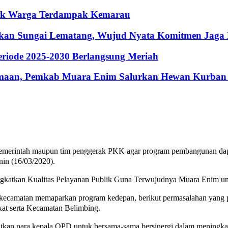
ntuk Warga Terdampak Kemarau
hkan Sungai Lematang, Wujud Nyata Komitmen Jaga
riode 2025-2030 Berlangsung Meriah
maan, Pemkab Muara Enim Salurkan Hewan Kurban 
emerintah maupun tim penggerak PKK agar program pembangunan dapat
nin (16/03/2020).
ngkatkan Kualitas Pelayanan Publik Guna Terwujudnya Muara Enim unt
 kecamatan memaparkan program kedepan, berikut permasalahan yang pe
t serta Kecamatan Belimbing.
tkan para kepala OPD untuk bersama-sama bersinergi dalam meningkat