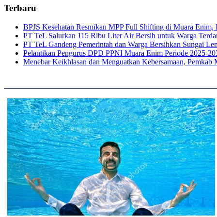
Terbaru
BPJS Kesehatan Resmikan MPP Full Shifting di Muara Enim, P
PT TeL Salurkan 115 Ribu Liter Air Bersih untuk Warga Ter
PT TeL Gandeng Pemerintah dan Warga Bersihkan Sungai Le
Pelantikan Pengurus DPD PPNI Muara Enim Periode 2025-20
Menebar Keikhlasan dan Menguatkan Kebersamaan, Pemkab 