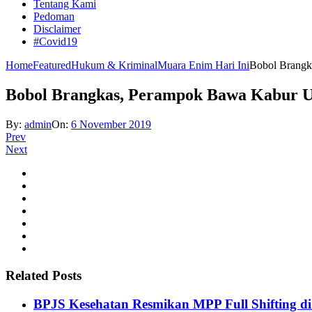
Tentang Kami
Pedoman
Disclaimer
#Covid19
Home
Featured
Hukum & Kriminal
Muara Enim Hari Ini
Bobol Brangk
Bobol Brangkas, Perampok Bawa Kabur 
By:
admin
On:
6 November 2019
Prev
Next
Related Posts
BPJS Kesehatan Resmikan MPP Full Shifting di