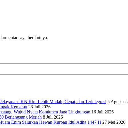
 komentar saya berikutnya.
elayanan JKN Kini Lebih Mudah, Cepat, dan Terintegrasi
5 Agustus 
dampak Kemarau
28 Juli 2026
matang, Wujud Nyata Komitmen Jaga Lingkungan
16 Juli 2026
30 Berlangsung Meriah
8 Juli 2026
Muara Enim Salurkan Hewan Kurban Idul Adha 1447 H
27 Mei 2026