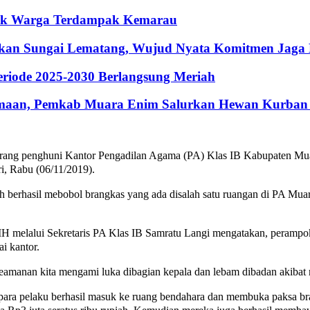
ntuk Warga Terdampak Kemarau
hkan Sungai Lematang, Wujud Nyata Komitmen Jaga
riode 2025-2030 Berlangsung Meriah
maan, Pemkab Muara Enim Salurkan Hewan Kurban 
orang penghuni Kantor Pengadilan Agama (PA) Klas IB Kabupaten Mu
i, Rabu (06/11/2019).
ah berhasil mebobol brangkas yang ada disalah satu ruangan di PA Mu
melalui Sekretaris PA Klas IB Samratu Langi mengatakan, perampoka
i kantor.
keamanan kita mengami luka dibagian kepala dan lebam dibadan akibat
, para pelaku berhasil masuk ke ruang bendahara dan membuka paksa b