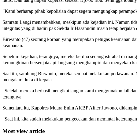
ratus. Dan uang titipan koperasi sebesar Rp700 ribu. Sehingga total
“Kami berharap pihak kepolisian dapat segera mengungkap perampoka
Samratu Langi menambahkan, meskipun ada kejadian ini. Namun tidak
integritas yang di hadiri pak Sekda Ir Hasanudin masih tetap berjalan
Birwanto (47) seorang korban yang merupakan petugas keamanan dan j
keamanan.
Sebelum kejadian, terangnya, mereka berdua sedang istirahat di ruan
kemungkinan bersenjata api langsung menghampiri dan menyekap ka
Saat itu, sambung Birwanto, mereka sempat melakukan perlawanan. N
mengalami luka di kepala.
“Setelah mereka berhasil mengikat tangan kami menggunakan tali dan
terangnya.
Sementara itu, Kapolres Muara Enim AKBP Afner Juwono, didampin
“Saat ini, kita sudah melakukan pengecekan dan memintai keterangan
Most view article