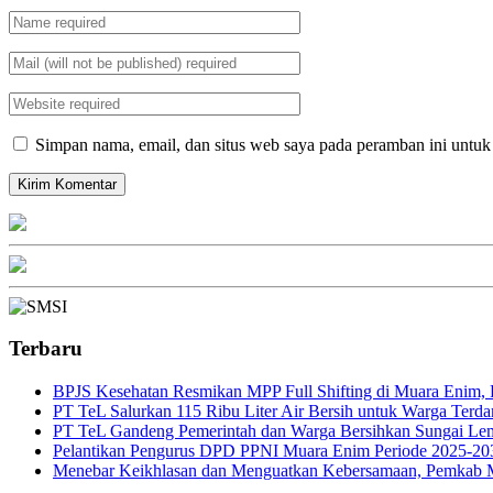
Simpan nama, email, dan situs web saya pada peramban ini untuk
Terbaru
BPJS Kesehatan Resmikan MPP Full Shifting di Muara Enim, P
PT TeL Salurkan 115 Ribu Liter Air Bersih untuk Warga Ter
PT TeL Gandeng Pemerintah dan Warga Bersihkan Sungai Le
Pelantikan Pengurus DPD PPNI Muara Enim Periode 2025-20
Menebar Keikhlasan dan Menguatkan Kebersamaan, Pemkab 