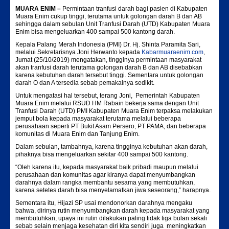
MUARA ENIM –
Permintaan tranfusi darah bagi pasien di Kabupaten
Muara Enim cukup tinggi, terutama untuk golongan darah B dan AB
sehingga dalam sebulan Unit Tranfusi Darah (UTD) Kabupaten Muara
Enim bisa mengeluarkan 400 sampai 500 kantong darah.
Kepala Palang Merah Indonesia (PMI) Dr. Hj. Shinta Paramita Sari,
melalui Sekretarisnya Joni Herwanto kepada
Kabarmuaraenim.com
,
Jumat (25/10/2019) mengatakan, tingginya permintaan masyarakat
akan tranfusi darah terutama golongan darah B dan AB disebabkan
karena kebutuhan darah tersebut tinggi. Sementara untuk golongan
darah O dan A tersedia sebab pemakainya sedikit.
Untuk mengatasi hal tersebut, terang Joni, Pemerintah Kabupaten
Muara Enim melalui RSUD HM Rabain bekerja sama dengan Unit
Tranfusi Darah (UTD) PMI Kabupaten Muara Enim terpaksa melakukan
jemput bola kepada masyarakat terutama melalui beberapa
perusahaan seperti PT Bukit Asam Persero, PT PAMA, dan beberapa
komunitas di Muara Enim dan Tanjung Enim.
Dalam sebulan, tambahnya, karena tingginya kebutuhan akan darah,
pihaknya bisa mengeluarkan sekitar 400 sampai 500 kantong.
“Oleh karena itu, kepada masyarakat baik pribadi maupun melalui
perusahaan dan komunitas agar kiranya dapat menyumbangkan
darahnya dalam rangka membantu sesama yang membutuhkan,
karena setetes darah bisa menyelamatkan jiwa seseorang,” harapnya.
Sementara itu, Hijazi SP usai mendonorkan darahnya mengaku
bahwa, dirinya rutin menyumbangkan darah kepada masyarakat yang
membutuhkan, upaya ini rutin dilakukan paling tidak tiga bulan sekali
sebab selain menjaga kesehatan diri kita sendiri juga meningkatkan