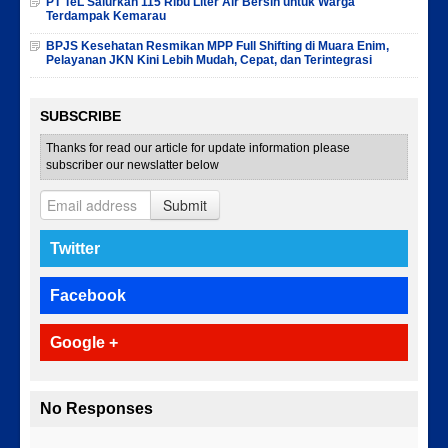
PT TeL Salurkan 115 Ribu Liter Air Bersih untuk Warga
Terdampak Kemarau
BPJS Kesehatan Resmikan MPP Full Shifting di Muara Enim,
Pelayanan JKN Kini Lebih Mudah, Cepat, dan Terintegrasi
SUBSCRIBE
Thanks for read our article for update information please
subscriber our newslatter below
Submit
Twitter
Facebook
Google +
No Responses