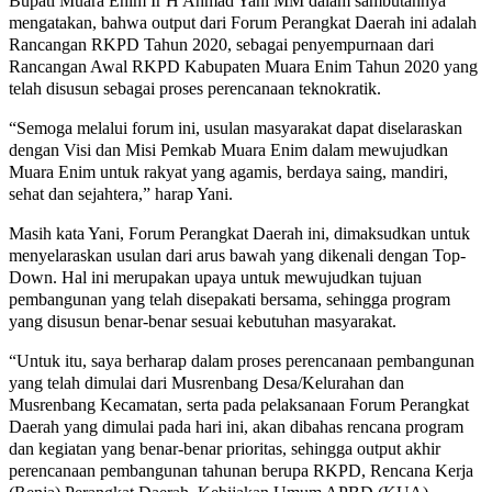
Bupati Muara Enim Ir H Ahmad Yani MM dalam sambutannya
mengatakan, bahwa output dari Forum Perangkat Daerah ini adalah
Rancangan RKPD Tahun 2020, sebagai penyempurnaan dari
Rancangan Awal RKPD Kabupaten Muara Enim Tahun 2020 yang
telah disusun sebagai proses perencanaan teknokratik.
“Semoga melalui forum ini, usulan masyarakat dapat diselaraskan
dengan Visi dan Misi Pemkab Muara Enim dalam mewujudkan
Muara Enim untuk rakyat yang agamis, berdaya saing, mandiri,
sehat dan sejahtera,” harap Yani.
Masih kata Yani, Forum Perangkat Daerah ini, dimaksudkan untuk
menyelaraskan usulan dari arus bawah yang dikenali dengan Top-
Down. Hal ini merupakan upaya untuk mewujudkan tujuan
pembangunan yang telah disepakati bersama, sehingga program
yang disusun benar-benar sesuai kebutuhan masyarakat.
“Untuk itu, saya berharap dalam proses perencanaan pembangunan
yang telah dimulai dari Musrenbang Desa/Kelurahan dan
Musrenbang Kecamatan, serta pada pelaksanaan Forum Perangkat
Daerah yang dimulai pada hari ini, akan dibahas rencana program
dan kegiatan yang benar-benar prioritas, sehingga output akhir
perencanaan pembangunan tahunan berupa RKPD, Rencana Kerja