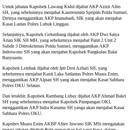
Untuk jabatan Kapolsek Lawang Kidul dijabat AKP Azizir Alim
SH, yang sebelumnya menjabat Kaurrenmim Spripim Polda Sumsel.
Dirinya menggantikan AKP Imanuhadi, SIK yang akan menjabat
Kasat Lantas Polres Lubuk Linggau.
Selanjutnya, Kapolsek Gelumbang dijabat oleh AKP Dwi Satya
Arian SIK SH MH, yang sebelumnya menjabat Panit 2 Unit 2
Subdit 3 Ditreskrimsus Polda Sumsel, menggantikan AKP
Indrowono SH yang akan menjabat Kapolsek Pangkalan Balai
Banyuasin.
Kapolsek Lembak dijabat oleh Ipti Desi Azhari SH, yang
sebelumnya menjabat Kanit Laka Satlantas Polres Muara Enim,
menggantikan AKP Alpian SH yang akan menjabat Kasat Sabhara
Polres OKU Selatan.
Dan terakhir, Kapolsek Rambang Lubay dijabat AKP Ahmad Bakri
SH yang sebelumnya menjabat Kapolsek Pampangan OKI,
menggantikan AKP Indra Kusuma SH yanga akan menjabat Kasat
Sabhara Polres OKU.
Kapolres Muara Enim AKBP Afner Juwono SIK MSi mengatakan
mutasi jabatan ditubuh Polri merupakan hal yang biasa, dalam