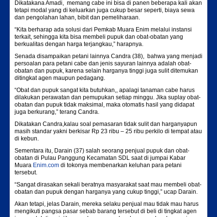
Dikatakana Amadi, memang cabe ini bisa di panen beberapa kali akan
tetapi modal yang di keluarkan juga cukup besar seperti, biaya sewa
dan pengolahan lahan, bibit dan pemeliharaan.
“Kita berharap ada solusi dari Pemkab Muara Enim melalui instansi
terkait, sehingga kita bisa membeli pupuk dan obat-obatan yang
berkualitas dengan harga terjangkau,” harapnya.
Senada disampaikan petani lainnya Candra (38), bahwa yang menjadi
persoalan para petani cabe dan jenis sayuran lainnya adalah obat-
obatan dan pupuk, karena selain harganya tinggi juga sulit ditemukan
ditingkat agen maupun pedagang.
“Obat dan pupuk sangat kita butuhkan,, apalagi tanaman cabe harus
dilakukan perawatan dan pemupukan setiap minggu. Jika suplay obat-
obatan dan pupuk tidak maksimal, maka otomatis hasil yang didapat
juga berkurang,” terang Candra.
Dikatakan Candra,kalau soal pemasaran tidak sulit dan harganyapun
masih standar yakni berkisar Rp 23 ribu – 25 ribu perkilo di tempat atau
di kebun.
Sementara itu, Darain (37) salah seorang penjual pupuk dan obat-
obatan di Pulau Panggung Kecamatan SDL saat di jumpai Kabar
Muara
Enim.com
di tokonya membenarkan keluhan para petani
tersebut.
“Sangat dirasakan sekali beratnya masyarakat saat mau membeli obat-
obatan dan pupuk dengan harganya yang cukup tinggi,” ucap Darain.
Akan tetapi, jelas Darain, mereka selaku penjual mau tidak mau harus
mengikuti pangsa pasar sebab barang tersebut di beli di tingkat agen