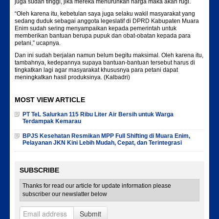
juga sudah tinggi, jika mereka menurunkan harga maka akan rugi.
“Oleh karena itu, kebetulan saya juga selaku wakil masyarakat yang
sedang duduk sebagai anggota legeslatif di DPRD Kabupaten Muara
Enim sudah sering menyampaikan kepada pemerintah untuk
memberikan bantuan berupa pupuk dan obat-obatan kepada para
petani,” ucapnya.
Dan ini sudah berjalan namun belum begitu maksimal. Oleh karena itu,
tambahnya, kedepannya supaya bantuan-bantuan tersebut harus di
tingkatkan lagi agar masyarakat khususnya para petani dapat
meningkatkan hasil produksinya. (Kalbadri)
MOST VIEW ARTICLE
PT TeL Salurkan 115 Ribu Liter Air Bersih untuk Warga
Terdampak Kemarau
BPJS Kesehatan Resmikan MPP Full Shifting di Muara Enim,
Pelayanan JKN Kini Lebih Mudah, Cepat, dan Terintegrasi
SUBSCRIBE
Thanks for read our article for update information please
subscriber our newslatter below
Submit