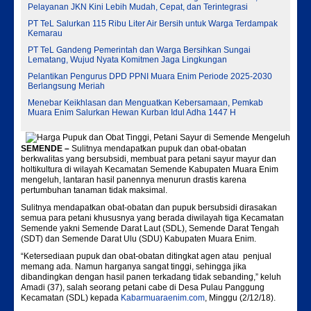
Pelayanan JKN Kini Lebih Mudah, Cepat, dan Terintegrasi
PT TeL Salurkan 115 Ribu Liter Air Bersih untuk Warga Terdampak
Kemarau
PT TeL Gandeng Pemerintah dan Warga Bersihkan Sungai
Lematang, Wujud Nyata Komitmen Jaga Lingkungan
Pelantikan Pengurus DPD PPNI Muara Enim Periode 2025-2030
Berlangsung Meriah
Menebar Keikhlasan dan Menguatkan Kebersamaan, Pemkab
Muara Enim Salurkan Hewan Kurban Idul Adha 1447 H
SEMENDE –
Sulitnya mendapatkan pupuk dan obat-obatan
berkwalitas yang bersubsidi, membuat para petani sayur mayur dan
holtikultura di wilayah Kecamatan Semende Kabupaten Muara Enim
mengeluh, lantaran hasil panennya menurun drastis karena
pertumbuhan tanaman tidak maksimal.
Sulitnya mendapatkan obat-obatan dan pupuk bersubsidi dirasakan
semua para petani khususnya yang berada diwilayah tiga Kecamatan
Semende yakni Semende Darat Laut (SDL), Semende Darat Tengah
(SDT) dan Semende Darat Ulu (SDU) Kabupaten Muara Enim.
“Ketersediaan pupuk dan obat-obatan ditingkat agen atau penjual
memang ada. Namun harganya sangat tinggi, sehingga jika
dibandingkan dengan hasil panen terkadang tidak sebanding,” keluh
Amadi (37), salah seorang petani cabe di Desa Pulau Panggung
Kecamatan (SDL) kepada
Kabarmuaraenim.com
, Minggu (2/12/18).