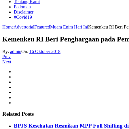
Tentang Kami
Pedoman
Disclaimer
#Covid19
Home
Advertorial
Featured
Muara Enim Hari Ini
Kemenkeu RI Beri Pe
Kemenkeu RI Beri Penghargaan pada Pe
By:
admin
On:
16 Oktober 2018
Prev
Next
Related Posts
BPJS Kesehatan Resmikan MPP Full Shifting di