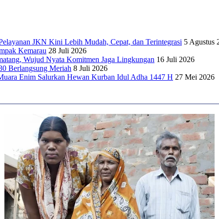
elayanan JKN Kini Lebih Mudah, Cepat, dan Terintegrasi
5 Agustus 
dampak Kemarau
28 Juli 2026
matang, Wujud Nyata Komitmen Jaga Lingkungan
16 Juli 2026
30 Berlangsung Meriah
8 Juli 2026
Muara Enim Salurkan Hewan Kurban Idul Adha 1447 H
27 Mei 2026