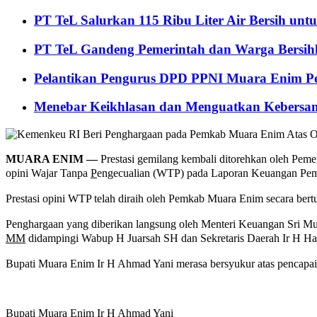
PT TeL Salurkan 115 Ribu Liter Air Bersih u
PT TeL Gandeng Pemerintah dan Warga Bersi
Pelantikan Pengurus DPD PPNI Muara Enim Pe
Menebar Keikhlasan dan Menguatkan Kebersa
MUARA ENIM —
Prestasi gemilang kembali ditorehkan oleh Pe
opini Wajar Tanpa
P
engecualian (WTP) pada Laporan Keuangan Pem
Prestasi opini WTP telah diraih oleh Pemkab Muara Enim secara bertu
Penghargaan yang diberikan langsung oleh Menteri Keuangan Sri M
MM
didampingi Wabup H Juarsah SH dan Sekretaris Daerah Ir H Ha
Bupati Muara Enim Ir H Ahmad Yani merasa bersyukur atas pencapaian
Bupati Muara Enim Ir H Ahmad Yani