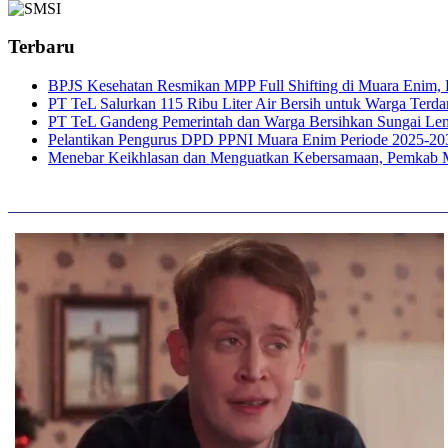
Terbaru
BPJS Kesehatan Resmikan MPP Full Shifting di Muara Enim, P
PT TeL Salurkan 115 Ribu Liter Air Bersih untuk Warga Ter
PT TeL Gandeng Pemerintah dan Warga Bersihkan Sungai Le
Pelantikan Pengurus DPD PPNI Muara Enim Periode 2025-20
Menebar Keikhlasan dan Menguatkan Kebersamaan, Pemkab 