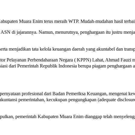
abupaten Muara Enim terus meraih WTP. Mudah-mudahan hasil terbaik i
ASN di jajarannya. Namun, menurutnya, penghargaan itu justru menja
erta menjadikan tata kelola keuangan daerah yang akuntabel dan tra
antor Pelayanan Perbendaharaan Negara ( KPPN) Lahat, Ahmad Fauzi
asi dari Pemerintah Republik Indonesia berupa piagam penghargaan ata
rnyataan profesional dari Badan Pemeriksa Keuangan, mengenai kewa
r akuntansi pemerintahan, kecukupan pengungkapan (adequate disclosu
umpulkan, pemerintah Kabupaten Muara Enim dianggap telah menyeleng