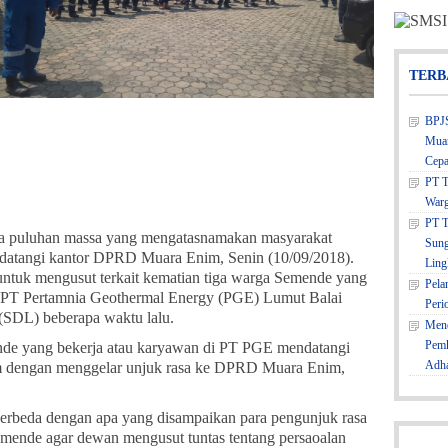
TERB
BPJS
Muar
Cepa
PT T
Warg
PT T
a puluhan massa yang mengatasnamakan masyarakat
Sung
tangi kantor DPRD Muara Enim, Senin (10/09/2018).
Ling
uk mengusut terkait kematian tiga warga Semende yang
Pela
rja PT Pertamnia Geothermal Energy (PGE) Lumut Balai
Peri
(SDL) beberapa waktu lalu.
Mene
Pemk
ende yang bekerja atau karyawan di PT PGE mendatangi
Adh
dengan menggelar unjuk rasa ke DPRD Muara Enim,
berbeda dengan apa yang disampaikan para pengunjuk rasa
ende agar dewan mengusut tuntas tentang persaoalan