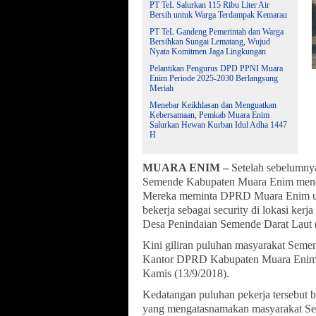
PT TeL Salurkan 115 Ribu Liter Air
Bersih untuk Warga Terdampak Kemarau
PT TeL Gandeng Pemerintah dan Warga
Bersihkan Sungai Lematang, Wujud
Nyata Komitmen Jaga Lingkungan
Pelantikan Pengurus DPD PPNI Muara
Enim Periode 2025-2030 Berlangsung
Meriah
Menebar Keikhlasan dan Menguatkan
Kebersamaan, Pemkab Muara Enim
Salurkan Hewan Kurban Idul Adha 1447
H
MUARA ENIM –
Setelah sebelumny
Semende Kabupaten Muara Enim menda
Mereka meminta DPRD Muara Enim unt
bekerja sebagai security di lokasi ke
Desa Penindaian Semende Darat Laut 
Kini giliran puluhan masyarakat Sem
Kantor DPRD Kabupaten Muara Enim 
Kamis (13/9/2018).
Kedatangan puluhan pekerja tersebut 
yang mengatasnamakan masyarakat Sem