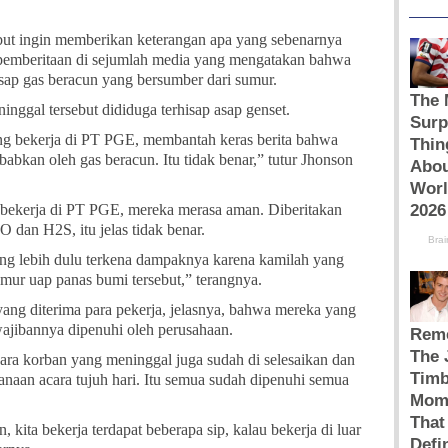
but ingin memberikan keterangan apa yang sebenarnya
g pemberitaan di sejumlah media yang mengatakan bahwa
hisap gas beracun yang bersumber dari sumur.
ggal tersebut dididuga terhisap asap genset.
ng bekerja di PT PGE, membantah keras berita bahwa
abkan oleh gas beracun. Itu tidak benar,” tutur Jhonson
 bekerja di PT PGE, mereka merasa aman. Diberitakan
 dan H2S, itu jelas tidak benar.
yang lebih dulu terkena dampaknya karena kamilah yang
ur uap panas bumi tersebut,” terangnya.
 yang diterima para pekerja, jelasnya, bahwa mereka yang
ajibannya dipenuhi oleh perusahaan.
para korban yang meninggal juga sudah di selesaikan dan
anaan acara tujuh hari. Itu semua sudah dipenuhi semua
 kita bekerja terdapat beberapa sip, kalau bekerja di luar