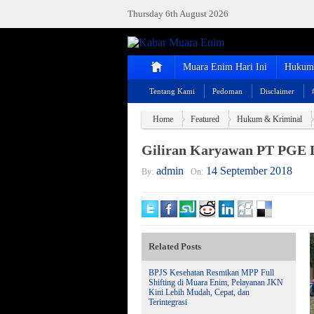
Thursday 6th August 2026
Muara Enim Hari Ini
Hukum 
Tentang Kami
Pedoman
Disclaimer
Home
Featured
Hukum & Kriminal
Giliran Karyawan PT PGE 
admin
14 September 2018
By:
On:
Related Posts
BPJS Kesehatan Resmikan MPP Full
Shifting di Muara Enim, Pelayanan JKN
Kini Lebih Mudah, Cepat, dan
Terintegrasi