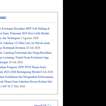
ARU
 Kesehatan Resmikan MPP Full Shifting di
a Enim, Pelayanan JKN Kini Lebih Mudah,
t, dan Terintegrasi
5 Agustus 2026
eL Salurkan 115 Ribu Liter Air Bersih untuk
a Terdampak Kemarau
28 Juli 2026
eL Gandeng Pemerintah dan Warga Bersihkan
ai Lematang, Wujud Nyata Komitmen Jaga
kungan
16 Juli 2026
ntikan Pengurus DPD PPNI Muara Enim
ode 2025-2030 Berlangsung Meriah
8 Juli 2026
bar Keikhlasan dan Menguatkan Kebersamaan,
ab Muara Enim Salurkan Hewan Kurban Idul
a 1447 H
27 Mei 2026