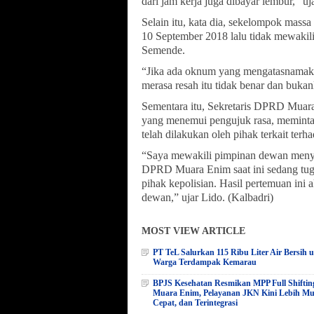
dari jam kerja juga dibayar lembur,” uj
Selain itu, kata dia, sekelompok ma
10 September 2018 lalu tidak mewakili
Semende.
“Jika ada oknum yang mengatasnamak
merasa resah itu tidak benar dan bukanl
Sementara itu, Sekretaris DPRD Mua
yang menemui pengujuk rasa, meminta 
telah dilakukan oleh pihak terkait terh
“Saya mewakili pimpinan dewan menya
DPRD Muara Enim saat ini sedang tugas 
pihak kepolisian. Hasil pertemuan ini 
dewan,” ujar Lido. (Kalbadri)
MOST VIEW ARTICLE
PT TeL Salurkan 115 Ribu Liter Air Bersih 
Warga Terdampak Kemarau
BPJS Kesehatan Resmikan MPP Full Shiftin
Muara Enim, Pelayanan JKN Kini Lebih M
Cepat, dan Terintegrasi