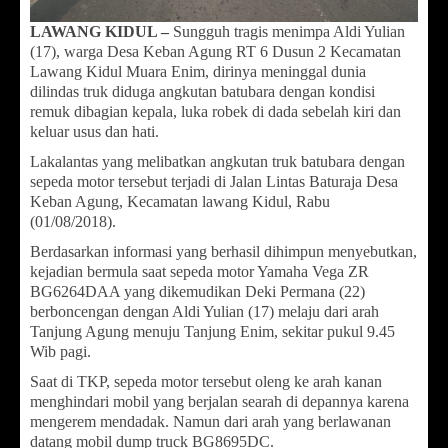
LAWANG KIDUL –
Sungguh tragis menimpa Aldi Yulian
(17), warga Desa Keban Agung RT 6 Dusun 2 Kecamatan
Lawang Kidul Muara Enim, dirinya meninggal dunia
dilindas truk diduga angkutan batubara dengan kondisi
remuk dibagian kepala, luka robek di dada sebelah kiri dan
keluar usus dan hati.
Lakalantas yang melibatkan angkutan truk batubara dengan
sepeda motor tersebut terjadi di Jalan Lintas Baturaja Desa
Keban Agung, Kecamatan lawang Kidul, Rabu
(01/08/2018).
Berdasarkan informasi yang berhasil dihimpun menyebutkan,
kejadian bermula saat sepeda motor Yamaha Vega ZR
BG6264DAA yang dikemudikan Deki Permana (22)
berboncengan dengan Aldi Yulian (17) melaju dari arah
Tanjung Agung menuju Tanjung Enim, sekitar pukul 9.45
Wib pagi.
Saat di TKP, sepeda motor tersebut oleng ke arah kanan
menghindari mobil yang berjalan searah di depannya karena
mengerem mendadak. Namun dari arah yang berlawanan
datang mobil dump truck BG8695DC.