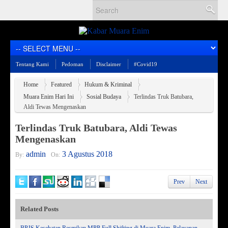
Tentang Kami
Pedoman
Disclaimer
#Covid19
Home
Featured
Hukum & Kriminal
Muara Enim Hari Ini
Sosial Budaya
Terlindas Truk Batubara,
Aldi Tewas Mengenaskan
Terlindas Truk Batubara, Aldi Tewas
Mengenaskan
admin
3 Agustus 2018
By:
On:
Prev
Next
Related Posts
BPJS Kesehatan Resmikan MPP Full Shifting di Muara Enim, Pelayanan