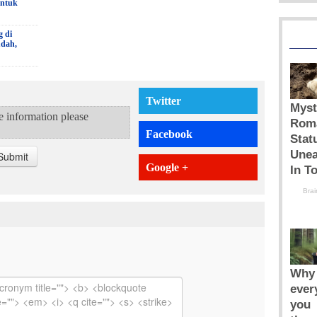
untuk
g di
udah,
Twitter
te information please
Facebook
Submit
Google +