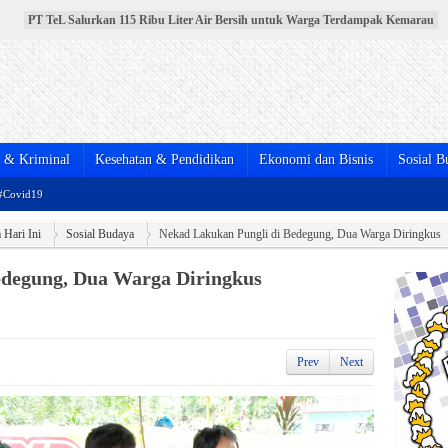
PT TeL Salurkan 115 Ribu Liter Air Bersih untuk Warga Terdampak Kemarau
PT TeL Gandeng Pemerintah dan Warga Bersihkan Sungai Lematang, Wujud
Nyata Komitmen Jaga Lingkungan
Pelantikan Pengurus DPD PPNI Muara Enim Periode 2025-2030 Berlangsung
Meriah
Menebar Keikhlasan dan Menguatkan Kebersamaan, Pemkab Muara Enim
Salurkan Hewan Kurban Idul Adha 1447 H
BPJS Kesehatan Resmikan MPP Full Shifting di Muara Enim, Pelayanan JKN
Kini Lebih Mudah, Cepat, dan Terintegrasi
& Kriminal
Kesehatan & Pendidikan
Ekonomi dan Bisnis
Sosial B
#Covid19
Hari Ini
Sosial Budaya
Nekad Lakukan Pungli di Bedegung, Dua Warga Diringkus
edegung, Dua Warga Diringkus
Prev
Next