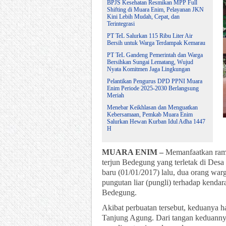
BPJS Kesehatan Resmikan MPP Full
Shifting di Muara Enim, Pelayanan JKN
Kini Lebih Mudah, Cepat, dan
Terintegrasi
PT TeL Salurkan 115 Ribu Liter Air
Bersih untuk Warga Terdampak Kemarau
PT TeL Gandeng Pemerintah dan Warga
Bersihkan Sungai Lematang, Wujud
Nyata Komitmen Jaga Lingkungan
Pelantikan Pengurus DPD PPNI Muara
Enim Periode 2025-2030 Berlangsung
Meriah
Menebar Keikhlasan dan Menguatkan
Kebersamaan, Pemkab Muara Enim
Salurkan Hewan Kurban Idul Adha 1447
H
MUARA ENIM –
Memanfaatkan ramai
terjun Bedegung yang terletak di Des
baru (01/01/2017) lalu, dua orang war
pungutan liar (pungli) terhadap kenda
Bedegung.
Akibat perbuatan tersebut, keduanya 
Tanjung Agung. Dari tangan keduannya