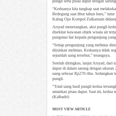
pungli serta pisau dapur dengan sarung
“Keduanya kita tangkap saat melakukan
Bedegung saat libur tahun baru,” tu
Kabag Ops Kompol Zulkarnain didamp
Arsyad menerangkan, aksi pungli kedua
disekitar kawasan objek wisata air te
pungutan liar kepada pengunjung yang
“Setiap pengunjung yang melintas dimi
diizinkan melintas. Keduanya tidak 
sejumlah uang tersebut,” terangnya.
Setelah diringkus, lanjut Arsyad, dari 
dapur di dalam sarung dengan ukuran 20
uang sebesar Rp270 ribu. Sedangkan te
pungli.
“Total uang hasil pungli kedua tersang
amankan pisau dapur. Saat ini, kedua t
(Kalbadri)
MOST VIEW ARTICLE