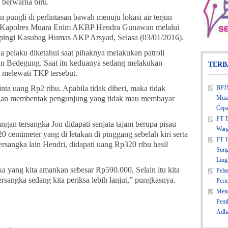
 berwarna biru.
 pungli di perlintasan bawah menuju lokasi air terjun
tur Kapolres Muara Enim AKBP Hendra Gunawan melalui
ingi Kasubag Humas AKP Arsyad, Selasa (03/01/2016).
 pelaku diketahui saat pihaknya melakukan patroli
rjun Bedegung. Saat itu keduanya sedang melakukan
TERB
 melewati TKP tersebut.
nta uang Rp2 ribu. Apabila tidak diberi, maka tidak
BPJS
segan membentak pengunjung yang tidak mau membayar
Muar
Cepa
PT T
tangan tersangka Jon didapati senjata tajam berupa pisau
Warg
 centimeter yang di letakan di pinggang sebelah kiri serta
PT T
rsangka lain Hendri, didapati uang Rp320 ribu hasil
Sung
Ling
ka yang kita amankan sebesar Rp590.000, Selain itu kita
Pela
ersangka sedang kita periksa lebih lanjut,” pungkasnya.
Peri
Mene
Pemk
Adh