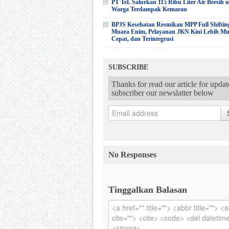
PT TeL Salurkan 115 Ribu Liter Air Bersih 
Warga Terdampak Kemarau
BPJS Kesehatan Resmikan MPP Full Shiftin
Muara Enim, Pelayanan JKN Kini Lebih M
Cepat, dan Terintegrasi
SUBSCRIBE
Thanks for read our article for upda
subscriber our newslatter below
No Responses
Tinggalkan Balasan