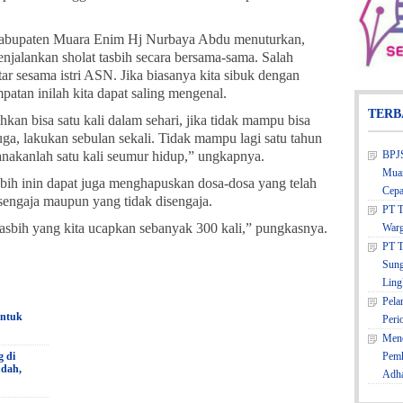
abupaten Muara Enim Hj Nurbaya Abdu menuturkan,
njalankan sholat tasbih secara bersama-sama. Salah
ntar sesama istri ASN. Jika biasanya kita sibuk dengan
atan inilah kita dapat saling mengenal.
TERB
ahkan bisa satu kali dalam sehari, jika tidak mampu bisa
ga, lakukan sebulan sekali. Tidak mampu lagi satu tahun
ksanakanlah satu kali seumur hidup,” ungkapnya.
BPJS
Muar
asbih inin dapat juga menghapuskan dosa-dosa yang telah
Cepa
isengaja maupun yang tidak disengaja.
PT T
 tasbih yang kita ucapkan sebanyak 300 kali,” pungkasnya.
Warg
PT T
Sung
Ling
Pela
untuk
Peri
Mene
g di
Pemk
udah,
Adh