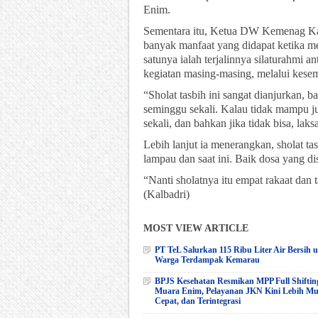
Enim.
Sementara itu, Ketua DW Kemenag K
banyak manfaat yang didapat ketika me
satunya ialah terjalinnya silaturahmi a
kegiatan masing-masing, melalui kesemp
“Sholat tasbih ini sangat dianjurkan, b
seminggu sekali. Kalau tidak mampu ju
sekali, dan bahkan jika tidak bisa, la
Lebih lanjut ia menerangkan, sholat t
lampau dan saat ini. Baik dosa yang d
“Nanti sholatnya itu empat rakaat dan
(Kalbadri)
MOST VIEW ARTICLE
PT TeL Salurkan 115 Ribu Liter Air Bersih 
Warga Terdampak Kemarau
BPJS Kesehatan Resmikan MPP Full Shiftin
Muara Enim, Pelayanan JKN Kini Lebih M
Cepat, dan Terintegrasi