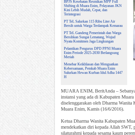
BPJS Kesehatan Resmikan MPP Full
Shifting di Muara Enim, Pelayanan JKN
Kini Lebih Mudah, Cepat, dan
Terintegrasi
PT TeL Salurkan 115 Ribu Liter Air
Bersih untuk Warga Terdampak Kemarau
PT TeL Gandeng Pemerintah dan Warga
Bersihkan Sungai Lematang, Wujud
Nyata Komitmen Jaga Lingkungan
Pelantikan Pengurus DPD PPNI Muara
Enim Periode 2025-2030 Berlangsung
Meriah
Menebar Keikhlasan dan Menguatkan
Kebersamaan, Pemkab Muara Enim
Salurkan Hewan Kurban Idul Adha 1447
H
MUARA ENIM, BeritAnda – Sebanyak 
instansi yang ada di Kabupaten Muara 
diselenggarakan oleh Dharma Wanita 
Muara Enim, Kamis (16/6/2016).
Ketua Dharma Wanita Kabupaten Muar
mendekatkan diri kepada Allah SWT, pe
silaturahmi kepada sesama kaum per