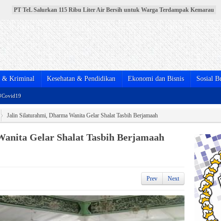
PT TeL Salurkan 115 Ribu Liter Air Bersih untuk Warga Terdampak Kemarau
PT TeL Gandeng Pemerintah dan Warga Bersihkan Sungai Lematang, Wujud
Nyata Komitmen Jaga Lingkungan
Pelantikan Pengurus DPD PPNI Muara Enim Periode 2025-2030 Berlangsung
Meriah
Menebar Keikhlasan dan Menguatkan Kebersamaan, Pemkab Muara Enim
Salurkan Hewan Kurban Idul Adha 1447 H
BPJS Kesehatan Resmikan MPP Full Shifting di Muara Enim, Pelayanan JKN
Kini Lebih Mudah, Cepat, dan Terintegrasi
& Kriminal
Kesehatan & Pendidikan
Ekonomi dan Bisnis
Sosial B
#Covid19
Jalin Silaturahmi, Dharma Wanita Gelar Shalat Tasbih Berjamaah
Wanita Gelar Shalat Tasbih Berjamaah
Prev
Next