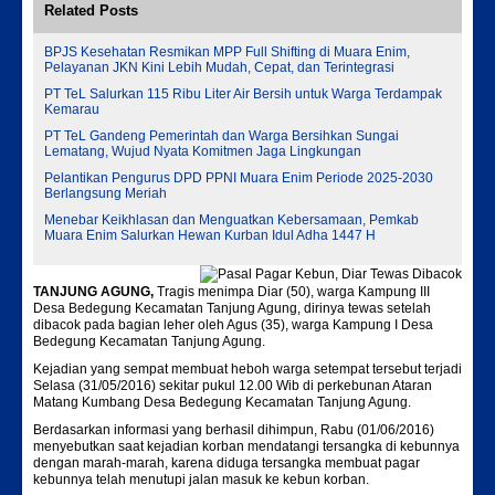
Related Posts
BPJS Kesehatan Resmikan MPP Full Shifting di Muara Enim,
Pelayanan JKN Kini Lebih Mudah, Cepat, dan Terintegrasi
PT TeL Salurkan 115 Ribu Liter Air Bersih untuk Warga Terdampak
Kemarau
PT TeL Gandeng Pemerintah dan Warga Bersihkan Sungai
Lematang, Wujud Nyata Komitmen Jaga Lingkungan
Pelantikan Pengurus DPD PPNI Muara Enim Periode 2025-2030
Berlangsung Meriah
Menebar Keikhlasan dan Menguatkan Kebersamaan, Pemkab
Muara Enim Salurkan Hewan Kurban Idul Adha 1447 H
TANJUNG AGUNG,
Tragis menimpa Diar (50), warga Kampung III
Desa Bedegung Kecamatan Tanjung Agung, dirinya tewas setelah
dibacok pada bagian leher oleh Agus (35), warga Kampung I Desa
Bedegung Kecamatan Tanjung Agung.
Kejadian yang sempat membuat heboh warga setempat tersebut terjadi
Selasa (31/05/2016) sekitar pukul 12.00 Wib di perkebunan Ataran
Matang Kumbang Desa Bedegung Kecamatan Tanjung Agung.
Berdasarkan informasi yang berhasil dihimpun, Rabu (01/06/2016)
menyebutkan saat kejadian korban mendatangi tersangka di kebunnya
dengan marah-marah, karena diduga tersangka membuat pagar
kebunnya telah menutupi jalan masuk ke kebun korban.