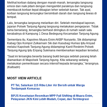
Melihat korban datang dengan marah-marah, tersangka langsung
emosi dan naik pitam dengan mengambil paraknya dan langsung
membacok korban tepat dibagian leher sebelah kanan. Tak ayal,
korban langsung tersungkur bersimbah darah dan langsung tewas di
tempat.
Lalu, tersangka langsung melarikan diri. Setelah mendapat laporan,
jajaran Polsek Tanjung Agung langsung melakukan pengejaran. Tidak
lama berselang, tersangka berhasil diringkus di rumah salah satu
kerabatnya di Kampung 1 Desa Bedegung Kecamatan Tanjung Agung.
Sementara itu, Kapolres Muara Enim AKBP Nuryanto, Sik didampingi
Kabag Ops Kompol Zulkarnain Sik dan Kasubag Humas Iptu Arsyad
melalui Kapolsek Tanjung Agung didampingi Kanit Reskrim Polsek
Tanjung Agung Iptu Enjang Sukmana membenarkan kejadian tersebut.
“Saat ini tersangka beserta barang bukti berupa sebilah parang telah
diamankan di Mapolsek Tanjung Agung. Kita sekarang sedang
melakukan pemeriksaan secara intensif kepada tersangka,” terangnya.
(Kalbadri)
MOST VIEW ARTICLE
PT TeL Salurkan 115 Ribu Liter Air Bersih untuk Warga
Terdampak Kemarau
BPJS Kesehatan Resmikan MPP Full Shifting di Muara Enim,
Pelayanan JKN Kini Lebih Mudah, Cepat, dan Terintegrasi