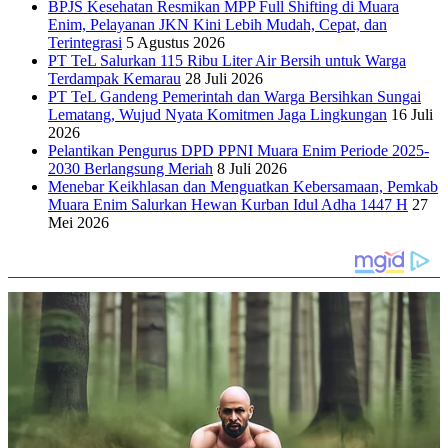
BPJS Kesehatan Resmikan MPP Full Shifting di Muara
Enim, Pelayanan JKN Kini Lebih Mudah, Cepat, dan
Terintegrasi
5 Agustus 2026
PT TeL Salurkan 115 Ribu Liter Air Bersih untuk Warga
Terdampak Kemarau
28 Juli 2026
PT TeL Gandeng Pemerintah dan Warga Bersihkan Sungai
Lematang, Wujud Nyata Komitmen Jaga Lingkungan
16 Juli
2026
Pelantikan Pengurus DPD PPNI Muara Enim Periode 2025-
2030 Berlangsung Meriah
8 Juli 2026
Menebar Keikhlasan dan Menguatkan Kebersamaan, Pemkab
Muara Enim Salurkan Hewan Kurban Idul Adha 1447 H
27
Mei 2026