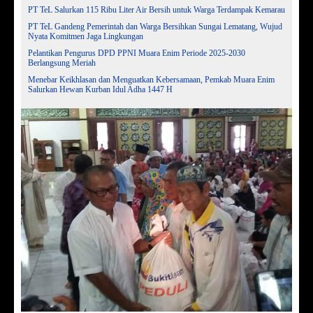
PT TeL Salurkan 115 Ribu Liter Air Bersih untuk Warga Terdampak Kemarau
PT TeL Gandeng Pemerintah dan Warga Bersihkan Sungai Lematang, Wujud
Nyata Komitmen Jaga Lingkungan
Pelantikan Pengurus DPD PPNI Muara Enim Periode 2025-2030
Berlangsung Meriah
Menebar Keikhlasan dan Menguatkan Kebersamaan, Pemkab Muara Enim
Salurkan Hewan Kurban Idul Adha 1447 H