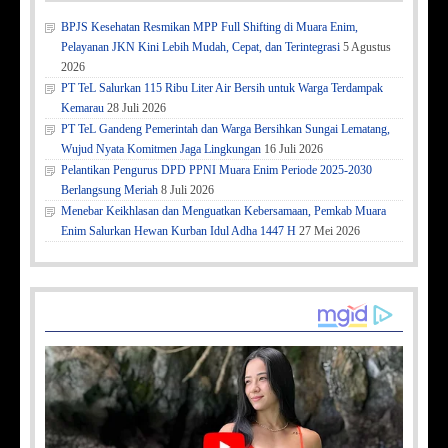
BPJS Kesehatan Resmikan MPP Full Shifting di Muara Enim,
Pelayanan JKN Kini Lebih Mudah, Cepat, dan Terintegrasi
5 Agustus
2026
PT TeL Salurkan 115 Ribu Liter Air Bersih untuk Warga Terdampak
Kemarau
28 Juli 2026
PT TeL Gandeng Pemerintah dan Warga Bersihkan Sungai Lematang,
Wujud Nyata Komitmen Jaga Lingkungan
16 Juli 2026
Pelantikan Pengurus DPD PPNI Muara Enim Periode 2025-2030
Berlangsung Meriah
8 Juli 2026
Menebar Keikhlasan dan Menguatkan Kebersamaan, Pemkab Muara
Enim Salurkan Hewan Kurban Idul Adha 1447 H
27 Mei 2026