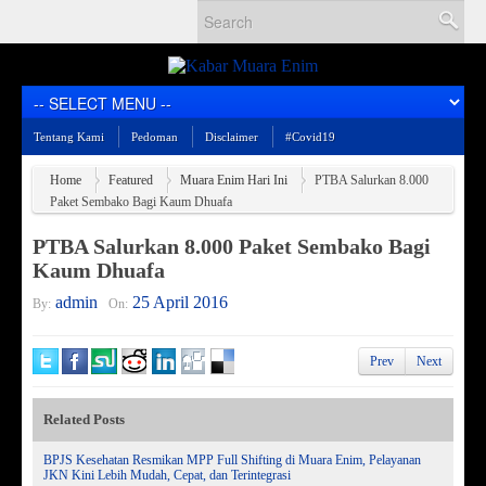
Tentang Kami
Pedoman
Disclaimer
#Covid19
Home
Featured
Muara Enim Hari Ini
PTBA Salurkan 8.000
Paket Sembako Bagi Kaum Dhuafa
PTBA Salurkan 8.000 Paket Sembako Bagi
Kaum Dhuafa
admin
25 April 2016
By:
On:
Prev
Next
Related Posts
BPJS Kesehatan Resmikan MPP Full Shifting di Muara Enim, Pelayanan
JKN Kini Lebih Mudah, Cepat, dan Terintegrasi