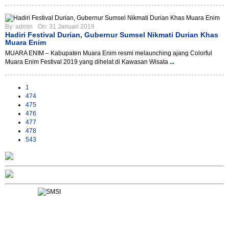
By:
admin
On:
31 Januari 2019
Hadiri Festival Durian, Gubernur Sumsel Nikmati Durian Khas
Muara Enim
MUARA ENIM – Kabupaten Muara Enim resmi melaunching ajang Colorful
Muara Enim Festival 2019 yang dihelat di Kawasan Wisata
...
1
474
475
476
477
478
543