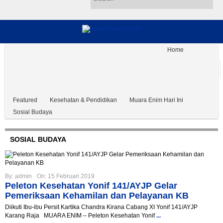
Home
Muara Enim Hari Ini
Hukum & Kriminal
Kesehatan & Pendidikan
Ekonomi dan Bisnis
Sosial Budaya
Advertorial
Tentang Kami
Pedoman
Disclaimer
#Covid19
Featured
Kesehatan & Pendidikan
Muara Enim Hari Ini
Sosial Budaya
SOSIAL BUDAYA
By:
admin
On:
15 Februari 2019
Peleton Kesehatan Yonif 141/AYJP Gelar
Pemeriksaan Kehamilan dan Pelayanan KB
Diikuti Ibu-ibu Persit Kartika Chandra Kirana Cabang XI Yonif 141/AYJP
Karang Raja MUARA ENIM – Peleton Kesehatan Yonif
...