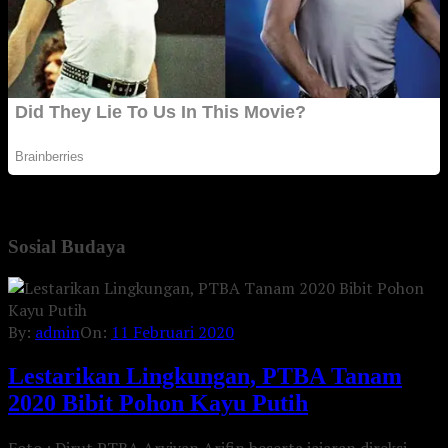
Sosial Budaya
By:
admin
On:
11 Februari 2020
Lestarikan Lingkungan, PTBA Tanam
2020 Bibit Pohon Kayu Putih
Foto : Dirut PTBA Arviyan Arifin beserta jajaran direksi