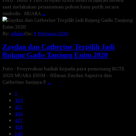
saat melakukan penanaman pohon kayu putih secara
simbolis MUARA
...
By:
admin
On:
9 Februari 2020
Zaydan dan Catherine Terpilih Jadi
Bujang Gadis Tanjung Enim 2020
Foto : Penyerahan hadiah kepada para pemenang BGTE
2020 MUARA ENIM – Hilman Zaydan Saputra dan
Catherine Sanjaya P
...
1
424
425
426
427
428
543