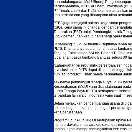
penandatanganan MoU Sinergi Pengembangan En
perusahaannya, PT Bukit Energi Investama (BE
PT Timah. Listrik dari PLTS akan dimanfaatkan u
dan perkantoran yang diharapkan akan berkontri
PTBA juga menjajaki potensi kerja sama penge
(SIG). Kerja sama ini ditandai dengan penan
Terbarukan (EBT) untuk Pembangkit Listrik Ten
untuk pemenuhan kebutuhan energi operasiona
Di samping itu, PTBA memiliki sejumlah lahan
PLTS. Di antaranya adalah lahan pasca tambang 
Tanjung Enim seluas 224 ha. Potensi PLTS di m
juga lahan pasca tambang Bantuas seluas 30 ha
“Lahan-lahan tersebut milik perseroan, sehingg
investasi untuk PLTS dapat ditekan sehingga list
pun jadi produktif. Tidak hanya bermanfaat untuk
Tak hanya pembangkit tenaga surya, PTBA bers
Kesepahaman (MoU) yang ditandatangani pada 
Listrik Tenaga Bayu (PLTB) berkapasitas sekit
terbarukan lainnya di Indonesia yang saat ini sed
Selain melakukan pengembangan usaha di bid
untuk menghidupkan pompa irigasi pertanian gu
kerja perusahaan.
Program CSR PLTS irigasi merupakan upaya PTB
memberdayakan masyarakat, sekaligus menjaga k
pompa irigasi mampu meningkatkan frekuensi pa