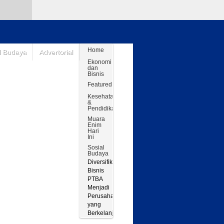
Home
l Budaya
Advertorial
Ekonomi
dan
Bisnis
Featured
Kesehatan
&
Pendidikan
Muara
Enim
Hari
Ini
Sosial
Budaya
Diversifikasi
Bisnis
PTBA
Menjadi
Perusahaan
yang
Berkelanjutan