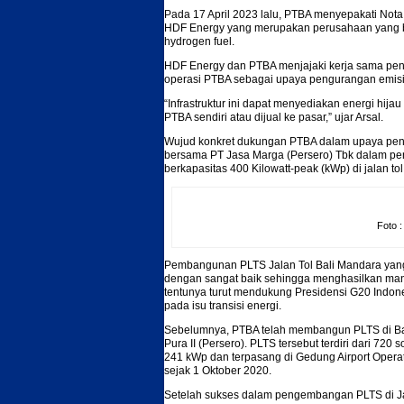
Pada 17 April 2023 lalu, PTBA menyepakati N
HDF Energy yang merupakan perusahaan yang be
hydrogen fuel.
HDF Energy dan PTBA menjajaki kerja sama peng
operasi PTBA sebagai upaya pengurangan emisi
“Infrastruktur ini dapat menyediakan energi hija
PTBA sendiri atau dijual ke pasar,” ujar Arsal.
Wujud konkret dukungan PTBA dalam upaya pengu
bersama PT Jasa Marga (Persero) Tbk dalam pe
berkapasitas 400 Kilowatt-peak (kWp) di jalan t
Foto :
Pembangunan PLTS Jalan Tol Bali Mandara yang 
dengan sangat baik sehingga menghasilkan manfaa
tentunya turut mendukung Presidensi G20 Indon
pada isu transisi energi.
Sebelumnya, PTBA telah membangun PLTS di Ba
Pura II (Persero). PLTS tersebut terdiri dari 72
241 kWp dan terpasang di Gedung Airport Operat
sejak 1 Oktober 2020.
Setelah sukses dalam pengembangan PLTS di Ja