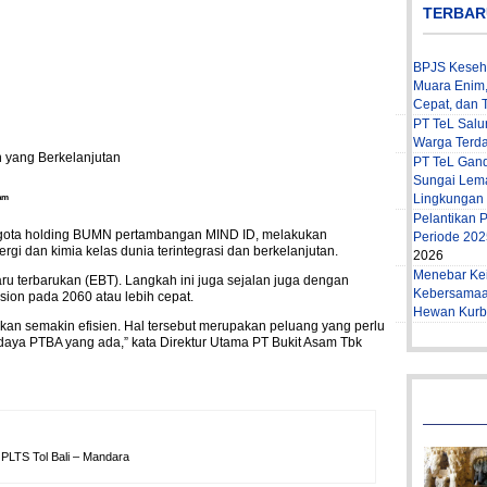
TERBAR
BPJS Keseha
Muara Enim,
Cepat, dan T
PT TeL Salur
Warga Terd
PT TeL Gan
Sungai Lem
Lingkungan
ram
Pelantikan
ggota holding BUMN pertambangan MIND ID, melakukan
Periode 202
ergi dan kimia kelas dunia terintegrasi dan berkelanjutan.
2026
Menebar Ke
ru terbarukan (EBT). Langkah ini juga sejalan juga dengan
Kebersamaa
sion pada 2060 atau lebih cepat.
Hewan Kurba
kan semakin efisien. Hal tersebut merupakan peluang yang perlu
aya PTBA yang ada,” kata Direktur Utama PT Bukit Asam Tbk
 PLTS Tol Bali – Mandara