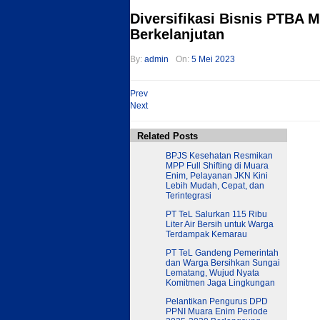
Diversifikasi Bisnis PTBA 
Berkelanjutan
By:
admin
On:
5 Mei 2023
Prev
Next
Related Posts
BPJS Kesehatan Resmikan
MPP Full Shifting di Muara
Enim, Pelayanan JKN Kini
Lebih Mudah, Cepat, dan
Terintegrasi
PT TeL Salurkan 115 Ribu
Liter Air Bersih untuk Warga
Terdampak Kemarau
PT TeL Gandeng Pemerintah
dan Warga Bersihkan Sungai
Lematang, Wujud Nyata
Komitmen Jaga Lingkungan
Pelantikan Pengurus DPD
PPNI Muara Enim Periode