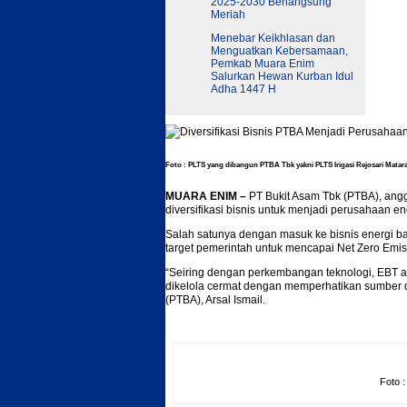
2025-2030 Berlangsung
Meriah
Menebar Keikhlasan dan
Menguatkan Kebersamaan,
Pemkab Muara Enim
Salurkan Hewan Kurban Idul
Adha 1447 H
Foto : PLTS yang dibangun PTBA Tbk yakni PLTS Irigasi Rejosari Mata
MUARA ENIM –
PT Bukit Asam Tbk (PTBA), an
diversifikasi bisnis untuk menjadi perusahaan en
Salah satunya dengan masuk ke bisnis energi ba
target pemerintah untuk mencapai Net Zero Emis
“Seiring dengan perkembangan teknologi, EBT a
dikelola cermat dengan memperhatikan sumber d
(PTBA), Arsal Ismail.
Foto :