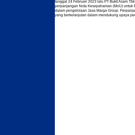
tanggal 24 Februari 2023 lalu PT Bukit Asam T
perpanjangan Nota Kesepahaman (MoU) untuk Pe
dalam pengelolaan Jasa Marga Group. Perpanja
yang berkelanjutan dalam mendukung upaya pen