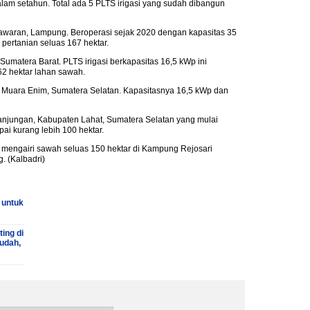
 dalam setahun. Total ada 5 PLTS irigasi yang sudah dibangun
esawaran, Lampung. Beroperasi sejak 2020 dengan kapasitas 35
 pertanian seluas 167 hektar.
 Sumatera Barat. PLTS irigasi berkapasitas 16,5 kWp ini
62 hektar lahan sawah.
en Muara Enim, Sumatera Selatan. Kapasitasnya 16,5 kWp dan
Nanjungan, Kabupaten Lahat, Sumatera Selatan yang mulai
ai kurang lebih 100 hektar.
k mengairi sawah seluas 150 hektar di Kampung Rejosari
 (Kalbadri)
 untuk
ing di
udah,