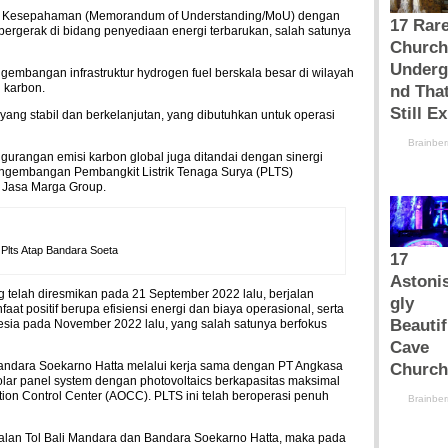
ota Kesepahaman (Memorandum of Understanding/MoU) dengan
rgerak di bidang penyediaan energi terbarukan, salah satunya
embangan infrastruktur hydrogen fuel berskala besar di wilayah
 karbon.
u yang stabil dan berkelanjutan, yang dibutuhkan untuk operasi
rangan emisi karbon global juga ditandai dengan sinergi
ngembangan Pembangkit Listrik Tenaga Surya (PLTS)
ol Jasa Marga Group.
 Plts Atap Bandara Soeta
telah diresmikan pada 21 September 2022 lalu, berjalan
t positif berupa efisiensi energi dan biaya operasional, serta
esia pada November 2022 lalu, yang salah satunya berfokus
ndara Soekarno Hatta melalui kerja sama dengan PT Angkasa
0 solar panel system dengan photovoltaics berkapasitas maksimal
ion Control Center (AOCC). PLTS ini telah beroperasi penuh
lan Tol Bali Mandara dan Bandara Soekarno Hatta, maka pada