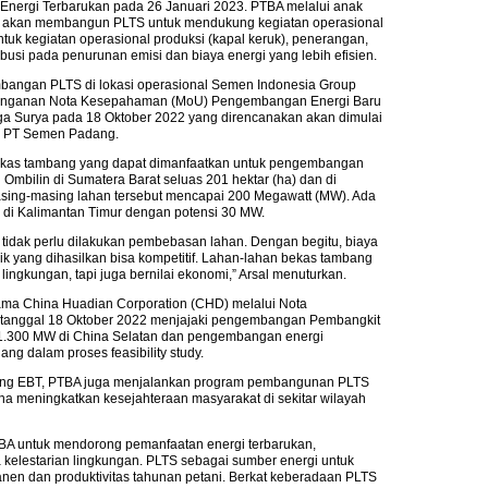
ergi Terbarukan pada 26 Januari 2023. PTBA melalui anak
I) akan membangun PLTS untuk mendukung kegiatan operasional
ntuk kegiatan operasional produksi (kapal keruk), penerangan,
busi pada penurunan emisi dan biaya energi yang lebih efisien.
mbangan PLTS di lokasi operasional Semen Indonesia Group
datanganan Nota Kesepahaman (MoU) Pengembangan Energi Baru
aga Surya pada 18 Oktober 2022 yang direncanakan akan dimulai
l PT Semen Padang.
 bekas tambang yang dapat dimanfaatkan untuk pengembangan
Ombilin di Sumatera Barat seluas 201 hektar (ha) dan di
asing-masing lahan tersebut mencapai 200 Megawatt (MW). Ada
 di Kalimantan Timur dengan potensi 30 MW.
a tidak perlu dilakukan pembebasan lahan. Dengan begitu, biaya
rik yang dihasilkan bisa kompetitif. Lahan-lahan bekas tambang
 lingkungan, tapi juga bernilai ekonomi,” Arsal menuturkan.
ama China Huadian Corporation (CHD) melalui Nota
tanggal 18 Oktober 2022 menjajaki pengembangan Pembangkit
ar 1.300 MW di China Selatan dan pengembangan energi
ang dalam proses feasibility study.
ang EBT, PTBA juga menjalankan program pembangunan PLTS
na meningkatkan kesejahteraan masyarakat di sekitar wilayah
A untuk mendorong pemanfaatan energi terbarukan,
elestarian lingkungan. PLTS sebagai sumber energi untuk
nen dan produktivitas tahunan petani. Berkat keberadaan PLTS