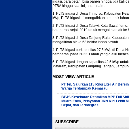
irigasi, para petani bisa panen hingga tiga kali
PTBA hingga saat ini, antara lain :
1. PLTS irigasi di Desa Trimulyo, Kabupaten P
kWp, PLTS irigasi ini mengalirkan air untuk lahan
2. PLTS irigasi di Desa Talawi, Kota Sawahlunto,
beroperasi sejak 2019 untuk mengalirkan air ke 
3. PLTS irigasi di Desa Tanjung Raja, Kabupat
mengalirkan air ke 63 hektar lahan sawah.
4. PLTS irigasi berkapasitas 27,5 kWp di Desa 
beroperasi pada 2022. Lahan yang dialiri mencap
5. PLTS irigasi dengan kapasitas 42,5 kWp untu
Mataram, Kabupaten Lampung Tengah, Lampung.
MOST VIEW ARTICLE
PT TeL Salurkan 115 Ribu Liter Air Bersih
Warga Terdampak Kemarau
BPJS Kesehatan Resmikan MPP Full Shift
Muara Enim, Pelayanan JKN Kini Lebih M
Cepat, dan Terintegrasi
SUBSCRIBE