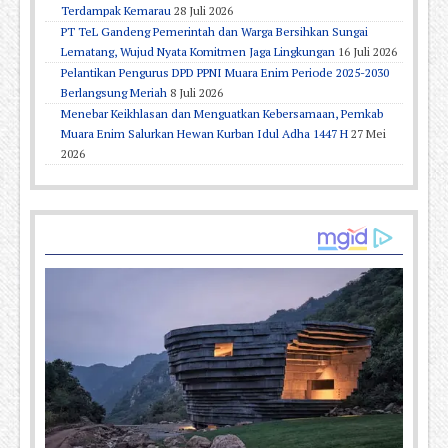
Terdampak Kemarau
28 Juli 2026
PT TeL Gandeng Pemerintah dan Warga Bersihkan Sungai
Lematang, Wujud Nyata Komitmen Jaga Lingkungan
16 Juli 2026
Pelantikan Pengurus DPD PPNI Muara Enim Periode 2025-2030
Berlangsung Meriah
8 Juli 2026
Menebar Keikhlasan dan Menguatkan Kebersamaan, Pemkab
Muara Enim Salurkan Hewan Kurban Idul Adha 1447 H
27 Mei
2026