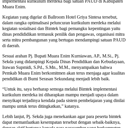
implementasi kurikulum merdeka bagi satuan PAUD di Kabupaten
Muara Enim.
Kegiatan yang digelar di Ballroom Hotel Griya Sintesa tersebut,
dalam rangka optimalisasi peluncuran kurikulum merdeka melalui
kegiatan sosialisasi dan Bimtek bagi pemangku kepentingan yaitu
dinas pendididikan termasuk penilik dan pengawas, organisasi mitra
serta mitra pembangunan yang bertugas mendampingi satuan PAUD
di daerah.
Sesuai arahan Pj. Bupati Muara Enim Kurniawan, AP., M.Si., Pj.
Sekda yang didampingi Kepala Dinas Pendidikan dan Kebudayaan,
Irawan Supmidi, S.Pd., S.Mn., M.M., menyampaikan bahwa
Pemkab Muara Enim berkomitmen akan terus menjaga agar kualitas
pendidikan di Bumi Serasan Sekundang menjadi lebih baik.
“Untuk itu, saya berharap semoga melalui Bimtek implementasi
kurikulum merdeka ini diharapkan mampu menjadi upaya dalam
menyikapi terjadinya kendala pada sistem pembelajaran yang dinilai
mampu untuk terus ditingkatkan,” katanya.
Lebih lanjut, Pj. Sekda juga menekankan agar para peserta bimtek
dapat memanfaatkan kesempatan tersebut dengan sebaik-baiknya,
dengan aktif bertanya kepada para narasumber yang berkompeten