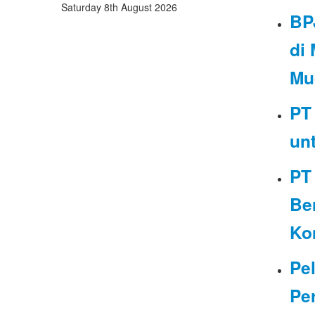
Saturday 8th August 2026
BP
di
Mu
PT 
un
PT
Be
Ko
Pe
Pe