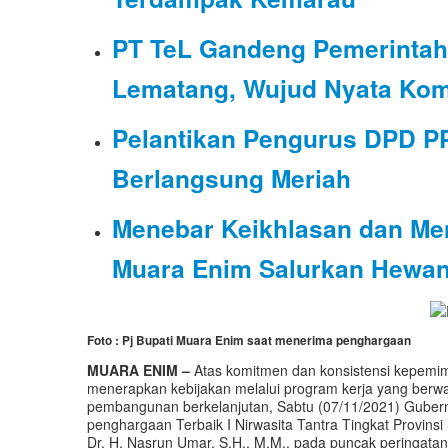
PT TeL Gandeng Pemerintah
Lematang, Wujud Nyata Kom
Pelantikan Pengurus DPD P
Berlangsung Meriah
Menebar Keikhlasan dan M
Muara Enim Salurkan Hewan
Foto : Pj Bupati Muara Enim saat menerima penghargaan
MUARA ENIM –
Atas komitmen dan konsistensi kepemi
menerapkan kebijakan melalui program kerja yang berw
pembangunan berkelanjutan, Sabtu (07/11/2021) Gube
penghargaan Terbaik I Nirwasita Tantra Tingkat Provins
Dr. H. Nasrun Umar, S.H., M.M., pada puncak peringatan