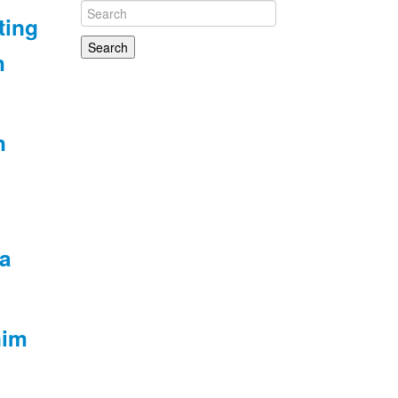
ting
h
h
a
nim