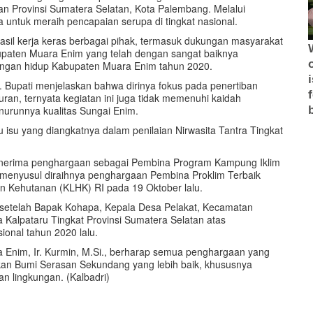
an Provinsi Sumatera Selatan, Kota Palembang. Melalui
 untuk meraih pencapaian serupa di tingkat nasional.
sil kerja keras berbagai pihak, termasuk dukungan masyarakat
upaten Muara Enim yang telah dengan sangat baiknya
ungan hidup Kabupaten Muara Enim tahun 2020.
. Bupati menjelaskan bahwa dirinya fokus pada penertiban
ran, ternyata kegiatan ini juga tidak memenuhi kaidah
nurunnya kualitas Sungai Enim.
u isu yang diangkatnya dalam penilaian Nirwasita Tantra Tingkat
 menerima penghargaan sebagai Pembina Program Kampung Iklim
1 menyusul diraihnya penghargaan Pembina Proklim Terbaik
an Kehutanan (KLHK) RI pada 19 Oktober lalu.
etelah Bapak Kohapa, Kepala Desa Pelakat, Kecamatan
Kalpataru Tingkat Provinsi Sumatera Selatan atas
ional tahun 2020 lalu.
 Enim, Ir. Kurmin, M.Si., berharap semua penghargaan yang
ikan Bumi Serasan Sekundang yang lebih baik, khususnya
n lingkungan. (Kalbadri)