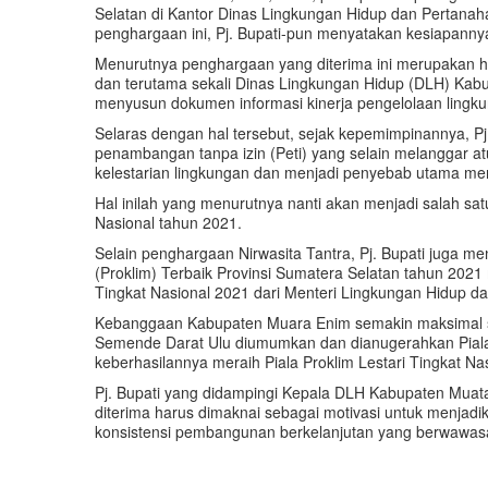
Selatan di Kantor Dinas Lingkungan Hidup dan Pertanah
penghargaan ini, Pj. Bupati-pun menyatakan kesiapannya
Menurutnya penghargaan yang diterima ini merupakan ha
dan terutama sekali Dinas Lingkungan Hidup (DLH) Kab
menyusun dokumen informasi kinerja pengelolaan lingk
Selaras dengan hal tersebut, sejak kepemimpinannya, Pj
penambangan tanpa izin (Peti) yang selain melanggar atu
kelestarian lingkungan dan menjadi penyebab utama me
Hal inilah yang menurutnya nanti akan menjadi salah sat
Nasional tahun 2021.
Selain penghargaan Nirwasita Tantra, Pj. Bupati juga
(Proklim) Terbaik Provinsi Sumatera Selatan tahun 202
Tingkat Nasional 2021 dari Menteri Lingkungan Hidup d
Kebanggaan Kabupaten Muara Enim semakin maksimal s
Semende Darat Ulu diumumkan dan dianugerahkan Piala 
keberhasilannya meraih Piala Proklim Lestari Tingkat Nas
Pj. Bupati yang didampingi Kepala DLH Kabupaten Muata
diterima harus dimaknai sebagai motivasi untuk menjad
konsistensi pembangunan berkelanjutan yang berwawasa