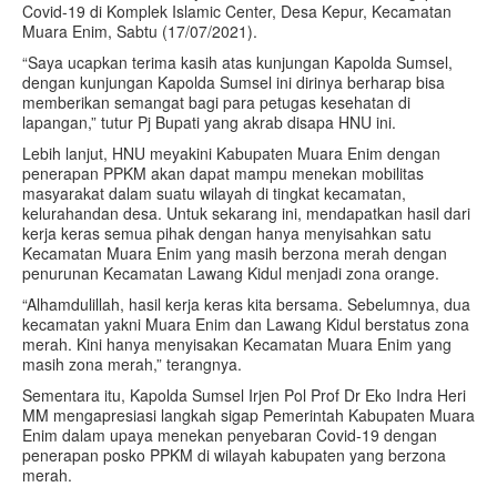
Covid-19 di Komplek Islamic Center, Desa Kepur, Kecamatan
Muara Enim, Sabtu (17/07/2021).
“Saya ucapkan terima kasih atas kunjungan Kapolda Sumsel,
dengan kunjungan Kapolda Sumsel ini dirinya berharap bisa
memberikan semangat bagi para petugas kesehatan di
lapangan,” tutur Pj Bupati yang akrab disapa HNU ini.
Lebih lanjut, HNU meyakini Kabupaten Muara Enim dengan
penerapan PPKM akan dapat mampu menekan mobilitas
masyarakat dalam suatu wilayah di tingkat kecamatan,
kelurahandan desa. Untuk sekarang ini, mendapatkan hasil dari
kerja keras semua pihak dengan hanya menyisahkan satu
Kecamatan Muara Enim yang masih berzona merah dengan
penurunan Kecamatan Lawang Kidul menjadi zona orange.
“Alhamdulillah, hasil kerja keras kita bersama. Sebelumnya, dua
kecamatan yakni Muara Enim dan Lawang Kidul berstatus zona
merah. Kini hanya menyisakan Kecamatan Muara Enim yang
masih zona merah,” terangnya.
Sementara itu, Kapolda Sumsel Irjen Pol Prof Dr Eko Indra Heri
MM mengapresiasi langkah sigap Pemerintah Kabupaten Muara
Enim dalam upaya menekan penyebaran Covid-19 dengan
penerapan posko PPKM di wilayah kabupaten yang berzona
merah.