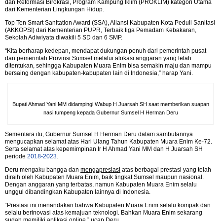
dan Reformasi Birokrasi, Program Kampung lklim (PROKLIM) kategori Utama
dari Kementerian Lingkungan Hidup.
Top Ten Smart Sanitation Award (SSA), Aliansi Kabupaten Kota Peduli Sanitasi
(AKKOPSI) dari Kementerian PUPR, Terbaik tiga Pemadam Kebakaran,
Sekolah Adiwiyata diwakili 5 SD dan 6 SMP.
“Kita berharap kedepan, mendapat dukungan penuh dari pemerintah pusat
dan pemerintah Provinsi Sumsel melalui alokasi anggaran yang telah
ditentukan, sehingga Kabupaten Muara Enim bisa semakin maju dan mampu
bersaing dengan kabupaten-kabupaten lain di Indonesia,” harap Yani.
Bupati Ahmad Yani MM didampingi Wabup H Juarsah SH saat memberikan suapan
nasi tumpeng kepada Gubernur Sumsel H Herman Deru
Sementara itu, Gubernur Sumsel H Herman Deru dalam sambutannya
mengucapkan selamat atas Hari Ulang Tahun Kabupaten Muara Enim Ke-72.
Serta selamat atas kepemimpinan Ir H Ahmad Yani MM dan H Juarsah SH
periode
2018-2023
.
Deru mengaku bangga dan
mengapresiasi
atas berbagai prestasi yang telah
diraih oleh Kabupaten Muara Enim, baik tingkat Sumsel maupun nasional.
Dengan anggaran yang terbatas, namun Kabupaten Muara Enim selalu
unggul dibandingkan Kabupaten lainnya di Indonesia.
“Prestasi ini menandakan bahwa Kabupaten Muara Enim selalu kompak dan
selalu berinovasi atas kemajuan teknologi. Bahkan Muara Enim sekarang
sudah memiliki aplikasi online,” ucap Deru.