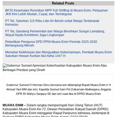
Related Posts
BPJS Kesehatan Resmikan MPP Full Shifting di Muara Enim, Pelayanan
JKN Kini Lebih Mudah, Cepat, dan Terintegrasi
PT TeL Salurkan 115 Ribu Liter Air Bersih untuk Warga Terdampak
Kemarau
PT TeL Gandeng Pemerintah dan Warga Bersihkan Sungai Lematang,
Wujud Nyata Komitmen Jaga Lingkungan
Pelantikan Pengurus DPD PPNI Muara Enim Periode 2025-2030
Berlangsung Meriah
Menebar Keikhlasan dan Menguatkan Kebersamaan, Pemkab Muara Enim
Salurkan Hewan Kurban Idul Adha 1447 H
Gubernur Sumsel H Herman Deru bersama istri didampingi Bupati Muara Enim Ir H
Ahmad Yani MM dan istri, Kapolda Sumsel Irjen Pol Zulkarnain Abdinegara, Anggota
DPR RI Wahyu Sanjaya SE dan istri saat tiba di DPRD Muara Enim
MUARA ENIM –
Dalam rangka memperingati Hari Ulang Tahun (HUT)
Kabupaten Muara Enim Ke-72, Dewan Perwakilan Rakyat Daerah (DPRD)
Kabupaten Muara Enim menggelar Rapat Paripurna Istimewa, bertempat di