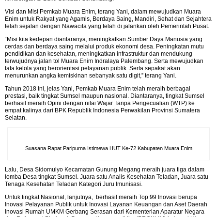
Visi dan Misi Pemkab Muara Enim, terang Yani, dalam mewujudkan Muara
Enim untuk Rakyat yang Agamis, Berdaya Saing, Mandiri, Sehat dan Sejahtera
telah sejalan dengan Nawacita yang telah di jalankan oleh Pemerintah Pusat.
“Misi kita kedepan diantaranya, meningkatkan Sumber Daya Manusia yang
cerdas dan berdaya saing melalui produk ekonomi desa. Peningkatan mutu
pendidikan dan kesehatan, meningkatkan infrastruktur dan mendukung
terwujudnya jalan tol Muara Enim Indralaya Palembang. Serta mewujudkan
tata kelola yang berorientasi pelayanan publik. Serta sepakat akan
menurunkan angka kemiskinan sebanyak satu digit,” terang Yani.
Tahun 2018 ini, jelas Yani, Pemkab Muara Enim telah meraih berbagai
prestasi, baik tingkat Sumsel maupun nasional. Diantaranya, tingkat Sumsel
berhasil meraih Opini dengan nilai Wajar Tanpa Pengecualian (WTP) ke
empat kalinya dari BPK Republik Indonesia Perwakilan Provinsi Sumatera
Selatan.
Suasana Rapat Paripurna Istimewa HUT Ke-72 Kabupaten Muara Enim
Lalu, Desa Sidomulyo Kecamatan Gunung Megang meraih juara tiga dalam
lomba Desa tingkat Sumsel. Juara satu Analis Kesehatan Teladan, Juara satu
Tenaga Kesehatan Teladan Kategori Juru lmunisasi.
Untuk tingkat Nasional, lanjutnya, berhasil meraih Top 99 Inovasi berupa
Inovasi Pelayanan Publik untuk Inovasi Layanan Keuangan dan Aset Daerah
Inovasi Rumah UMKM Gerbang Serasan dari Kementerian Aparatur Negara