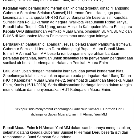
Gedung DPRD Kabupaten Muara Enim, Kamis (22/11/2018).
Kegiatan yang berlangsung meriah dan khidmat tersebut, dihadiri langsung
Gubernur Sumatera Selatan (Sumsel) H Herman Deru. Hadir juga pada
kesempatan itu, anggota DPR RI Wahyu Sanjaya SE beserta istri, Kapolda
Sumsel Irjen Pol Zulkarnain Adinegara, Walikota Prabumulih Ridho Yahya,
Bupati Lahat Terpilih Cik Ujang, unsur Muspida Kabupaten Muara Enim, para
Kepala OPD dilingkungan Pemkab Muara Enim, pimpinan BUMN/BUMD dan
BUMS di Kabupaten Muara Enim serta tamu undangan lainnya.
Berdasarkan pantauan dilapangan, seusai pelaksanaan Paripurna Istimewa,
Gubernur Sumsel H Herman Deru didampingi Bupati Muara Bupati Muara
Enim Ir H Ahmad Yani MM beserta rombongan menyerahkan bantuan
peralatan pertanian, bantuan untuk
disabiltas
serta penyerahan penghargaan
sanitasi air bersih, bertempat di Halaman Pemkab Muara Enim.
Lalu, dilanjutkan dengan membuka karnaval dan pawai kendaraan hias.
Sebelumnya telah dilaksanakan upacara pada peringatan Hari Ulang Tahun
(HUT) Kabupaten Muara Enim Ke-72, bertempat di Lapangan Merdeka Muara
Enim, Kamis (15/11/2018). Serta dilaksanakan berbagai lomba dalam rangka
memeriahkan dan menyemarakan HUT Kabupaten Muara Enim.
Sekapur sirih menyambut kedatangan Gubernur Sumsel H Herman Deru
didampingi Bupati Muara Enim Ir H Ahmad Yani MM
Bupati Muara Enim Ir H Ahmad Yani MM dalam sambutannya mengucapkan,
selamat datang kepada Gubernur Sumsel H Herman Deru beserta istri dan
rombongan di Bumi Serasan Sekundang.