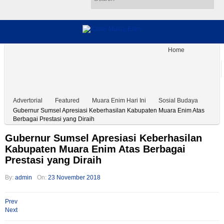
Home
Muara Enim Hari Ini
Hukum & Kriminal
Kesehatan & Pendidikan
Ekonomi dan Bisnis
Sosial Budaya
Advertorial
Tentang Kami
Pedoman
Disclaimer
#Covid19
Advertorial
Featured
Muara Enim Hari Ini
Sosial Budaya
Gubernur Sumsel Apresiasi Keberhasilan Kabupaten Muara Enim Atas
Berbagai Prestasi yang Diraih
Gubernur Sumsel Apresiasi Keberhasilan
Kabupaten Muara Enim Atas Berbagai
Prestasi yang Diraih
By:
admin
On:
23 November 2018
Prev
Next