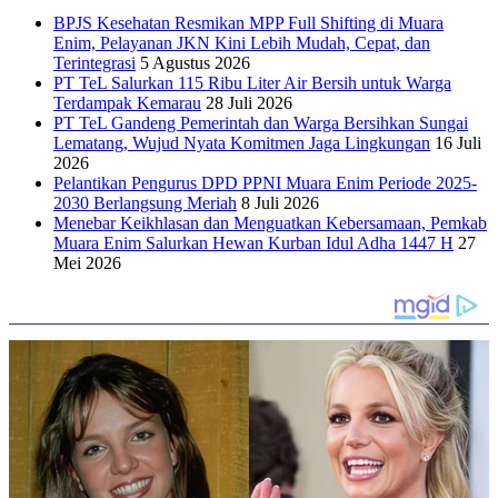
BPJS Kesehatan Resmikan MPP Full Shifting di Muara
Enim, Pelayanan JKN Kini Lebih Mudah, Cepat, dan
Terintegrasi
5 Agustus 2026
PT TeL Salurkan 115 Ribu Liter Air Bersih untuk Warga
Terdampak Kemarau
28 Juli 2026
PT TeL Gandeng Pemerintah dan Warga Bersihkan Sungai
Lematang, Wujud Nyata Komitmen Jaga Lingkungan
16 Juli
2026
Pelantikan Pengurus DPD PPNI Muara Enim Periode 2025-
2030 Berlangsung Meriah
8 Juli 2026
Menebar Keikhlasan dan Menguatkan Kebersamaan, Pemkab
Muara Enim Salurkan Hewan Kurban Idul Adha 1447 H
27
Mei 2026