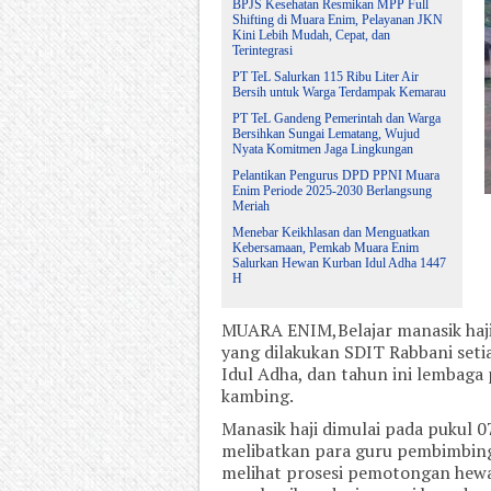
BPJS Kesehatan Resmikan MPP Full
Shifting di Muara Enim, Pelayanan JKN
Kini Lebih Mudah, Cepat, dan
Terintegrasi
PT TeL Salurkan 115 Ribu Liter Air
Bersih untuk Warga Terdampak Kemarau
PT TeL Gandeng Pemerintah dan Warga
Bersihkan Sungai Lematang, Wujud
Nyata Komitmen Jaga Lingkungan
Pelantikan Pengurus DPD PPNI Muara
Enim Periode 2025-2030 Berlangsung
Meriah
Menebar Keikhlasan dan Menguatkan
Kebersamaan, Pemkab Muara Enim
Salurkan Hewan Kurban Idul Adha 1447
H
MUARA ENIM,Belajar manasik haj
yang dilakukan SDIT Rabbani seti
Idul Adha, dan tahun ini lembaga 
kambing.
Manasik haji dimulai pada pukul 0
melibatkan para guru pembimbing.
melihat prosesi pemotongan hewan 