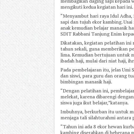
membagikan daging sapi kepada wa
mengikuti kedua kegiatan hari ini.
“Menyambut hari raya Idul Adha,
sapi dan tujuh ekor kambing. Us
anak kemudian belajar manasik haji
SDIT Rabbani Tanjung Enim kepada
Dikatakan, kegiatan pelatihan ini
tahun sekali, guna memberikan pe
lima. Kemudian bertujuan untuk
ibadah haji, mulai dari niat haji, i
Pada pembelajaran itu, jelas Umi
dan siswi, para guru dan orang t
bimbingan manasik haji.
“Dengan pelatihan ini, pembelaja
melekat, karena dibarengi dengan
siswa juga ikut belajar,”katanya.
Imbuhnya, berkurban itu untuk me
menjaga tali silahturahmi antara 
“Tahun ini ada 8 ekor hewan kurba
kambing diserahkan di beberapa ma