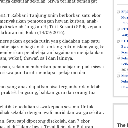
rga disekitar sekolah. Siswa terlihat semangat
BPJS
 SDIT Rabbani Tanjung Enim berkorban satu ekor
Muar
ai menyaksikan pemotongan hewan kurban, anak-
Cepa
 di sekolah,”ungkap Hj Titit Susanti SPdi, kepala
PT T
 koran ini, Rabu (14/09/2016).
War
 merupakan agenda rutin yang diadakan tiap satu
PT 
mbelajaran bagi anak tentang rukun islam yang ke
Ber
 memberikan pembelajaran bagaimana menjalankan
Kom
hram, wukuf, thawaf, sa’i dan lainnya.
Pel
Peri
 Susan, selain memberikan pembelajaran pada siswa
202
ua siswa pun turut mendapat pelajaran dan
Men
Keb
ran yang anak dapatkan bisa tergambar dan lebih
Hew
 praktek langsung, bahkan guru dan orang tua
latih kepedulian siswa kepada sesama. Untuk
pihak sekolah dengan wali murid dan warga sekitar.
n. Satu sapi dipotong disekolah, dan 7 ekor
sjid di Talang Jawa, Tegal Rejo, dan Buluran