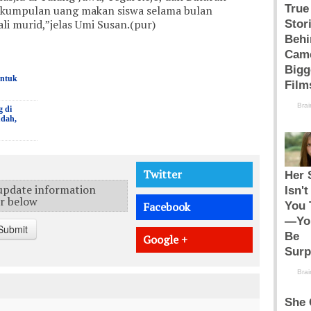
i kumpulan uang makan siswa selama bulan
i murid,”jelas Umi Susan.(pur)
untuk
g di
udah,
Twitter
 update information
er below
Facebook
Submit
Google +