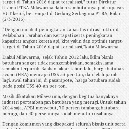
target di Tahun 2016 dapat terealisasi,” tutur Direktur
Utama PTBA Milawarma dalam sambutannya pada upacara
HUT ke 35, bertempat di Gedung Serbaguna PTBA, Rabu
(2/3/2016).
“Dengan melihat peningkatan kapasitas infrastruktur di
Pelabuhan Tarahan dan Kertapati serta peningkatan
kapasitas angkut kereta api, kita yakin dan optimis target-
target di Tahun 2016 dapat terealisasi,”kata Milawarma.
Diakui Milawarma, sejak Tahun 2012 lalu, iklim bisnis
batubara sangat tidak mengembirakan, semakin lama
semakin terpuruk. Bahkan, akhir tahun lalu, harga batubara
acuan (HBA) mencapai US$ 53 per-ton, dan lebih parah
lagi, awal tahun ini, di pasarspote, harga batubara sudah
pada posisi US$ 40-an per-ton.
Masih dikatakan Milawarma, dengan begitua banyaknya
industri pertambangan batubara yang merugi. Untuk tahun
2014 saja, APBI menyebut, 70 persen tambang batubara
merugi, dan 40 persennnya sudah menutup usahanya.
Dengan komitmen yang disepakati seluruh bisnis unit serta