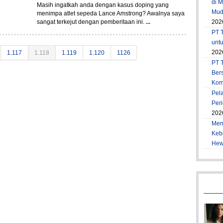
di 
Masih ingatkah anda dengan kasus doping yang
Muda
menimpa atlet sepeda Lance Amstrong? Awalnya saya
sangat terkejut dengan pemberitaan ini.
...
202
PT T
unt
202
1.117
1.118
1.119
1.120
1126
PT 
Ber
Kom
Pel
Per
202
Men
Keb
Hew