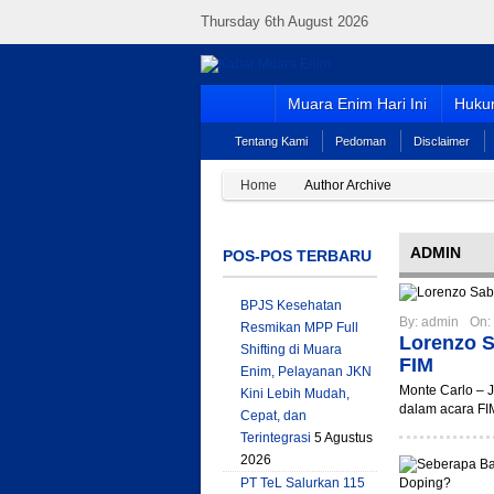
Thursday 6th August 2026
Muara Enim Hari Ini
Hukum
Tentang Kami
Pedoman
Disclaimer
Home
Author Archive
ADMIN
POS-POS TERBARU
BPJS Kesehatan
By:
admin
On:
Resmikan MPP Full
Lorenzo 
Shifting di Muara
FIM
Enim, Pelayanan JKN
Monte Carlo – 
Kini Lebih Mudah,
dalam acara FI
Cepat, dan
Terintegrasi
5 Agustus
2026
PT TeL Salurkan 115