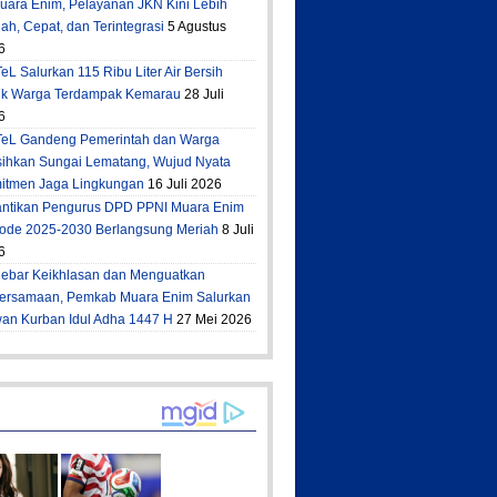
Muara Enim, Pelayanan JKN Kini Lebih
h, Cepat, dan Terintegrasi
5 Agustus
6
eL Salurkan 115 Ribu Liter Air Bersih
uk Warga Terdampak Kemarau
28 Juli
6
TeL Gandeng Pemerintah dan Warga
sihkan Sungai Lematang, Wujud Nyata
itmen Jaga Lingkungan
16 Juli 2026
antikan Pengurus DPD PPNI Muara Enim
iode 2025-2030 Berlangsung Meriah
8 Juli
6
ebar Keikhlasan dan Menguatkan
ersamaan, Pemkab Muara Enim Salurkan
an Kurban Idul Adha 1447 H
27 Mei 2026