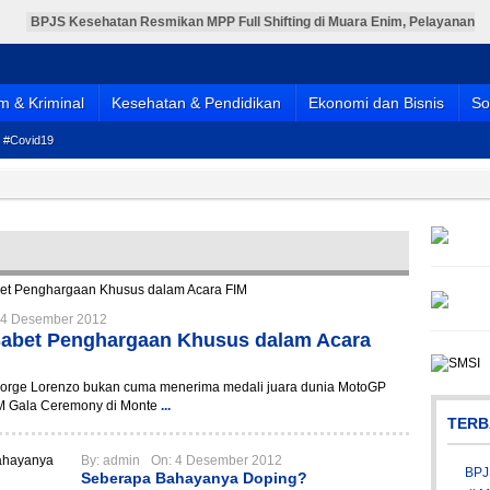
BPJS Kesehatan Resmikan MPP Full Shifting di Muara Enim, Pelayanan
JKN Kini Lebih Mudah, Cepat, dan Terintegrasi
PT TeL Salurkan 115 Ribu Liter Air Bersih untuk Warga Terdampak
Kemarau
PT TeL Gandeng Pemerintah dan Warga Bersihkan Sungai Lematang,
Wujud Nyata Komitmen Jaga Lingkungan
 & Kriminal
Kesehatan & Pendidikan
Ekonomi dan Bisnis
So
Pelantikan Pengurus DPD PPNI Muara Enim Periode 2025-2030
Berlangsung Meriah
Menebar Keikhlasan dan Menguatkan Kebersamaan, Pemkab Muara
#Covid19
Enim Salurkan Hewan Kurban Idul Adha 1447 H
4 Desember 2012
Sabet Penghargaan Khusus dalam Acara
Jorge Lorenzo bukan cuma menerima medali juara dunia MotoGP
M Gala Ceremony di Monte
...
TERB
By:
admin
On:
4 Desember 2012
BPJ
Seberapa Bahayanya Doping?