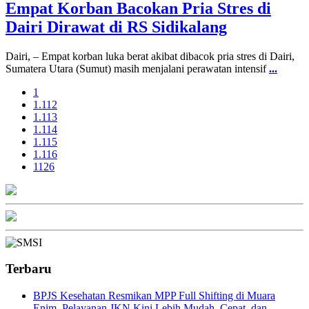
Empat Korban Bacokan Pria Stres di
Dairi Dirawat di RS Sidikalang
Dairi, – Empat korban luka berat akibat dibacok pria stres di Dairi,
Sumatera Utara (Sumut) masih menjalani perawatan intensif
...
1
1.112
1.113
1.114
1.115
1.116
1126
Terbaru
BPJS Kesehatan Resmikan MPP Full Shifting di Muara
Enim, Pelayanan JKN Kini Lebih Mudah, Cepat, dan