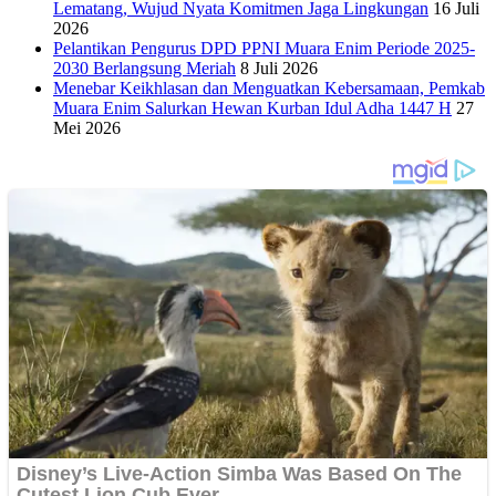
Lematang, Wujud Nyata Komitmen Jaga Lingkungan
16 Juli
2026
Pelantikan Pengurus DPD PPNI Muara Enim Periode 2025-
2030 Berlangsung Meriah
8 Juli 2026
Menebar Keikhlasan dan Menguatkan Kebersamaan, Pemkab
Muara Enim Salurkan Hewan Kurban Idul Adha 1447 H
27
Mei 2026