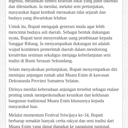
legenda, melainkan simbol kearifan lokal yang patut dikenali
dan dilestarikan. Ia menilai, melalui seni pertunjukan,
masyarakat dapat kembali merasakan nilai sejarah dan
budaya yang diwariskan leluhur.
Untuk itu, Bupati mengajak generasi muda agar lebih
mencintai budaya asli daerah. Sebagai bentuk dukungan
nyata, Bupati turut menyerahkan uang pembinaan kepada
Sanggar Ribang. Ia menyampaikan dukungan ini adalah
wujud komitmen pemerintah daerah dalam mendorong
kreativitas seniman sekaligus menjaga keberlanjutan seni
tradisi di Bumi Serasan Sekundang.
Selain menyaksikan pertunjukan, Bupati menyempatkan diri
meninjau anjungan rumah adat Muara Enim di kawasan
Dekranasda Provinsi Sumatera Selatan.
Dirinya menilai keberadaan anjungan tersebut sebagai etalase
penting untuk memperkenalkan keunikan dan kekhasan
bangunan tradisional Muara Enim khususnya kepada
masyarakat luas.
Melalui momentum Festival Sriwijaya ke-34, Bupati
berharap semakin banyak cerita rakyat dan seni tradisi dari
Muara Enim yang dapat diangkat ke panggung nasional.