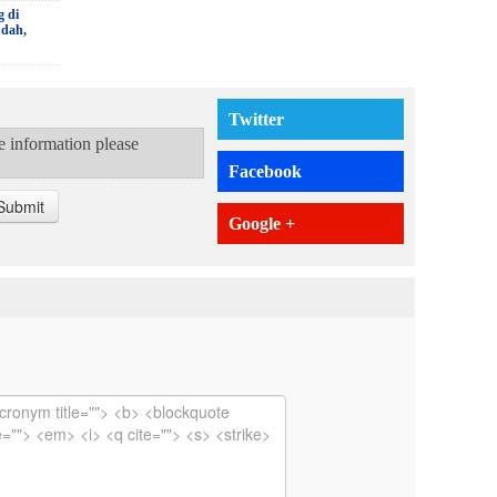
g di
udah,
Twitter
te information please
Facebook
Submit
Google +