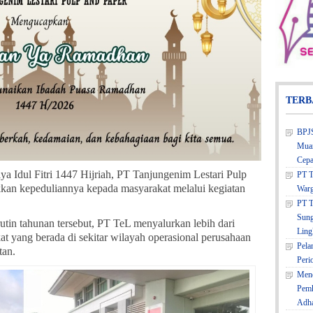
TERB
BPJS
Muar
Cepa
a Idul Fitri 1447 Hijriah, PT Tanjungenim Lestari Pulp
PT T
kan kepeduliannya kepada masyarakat melalui kegiatan
Warg
PT T
Sung
tin tahunan tersebut, PT TeL menyalurkan lebih dari
Ling
 yang berada di sekitar wilayah operasional perusahaan
Pela
tan.
Peri
Mene
Pemk
Adh