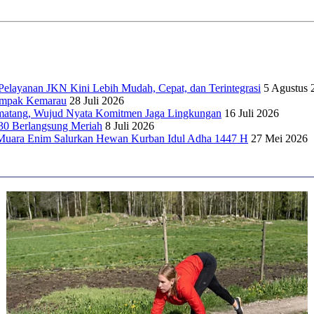
elayanan JKN Kini Lebih Mudah, Cepat, dan Terintegrasi
5 Agustus 
dampak Kemarau
28 Juli 2026
matang, Wujud Nyata Komitmen Jaga Lingkungan
16 Juli 2026
30 Berlangsung Meriah
8 Juli 2026
Muara Enim Salurkan Hewan Kurban Idul Adha 1447 H
27 Mei 2026