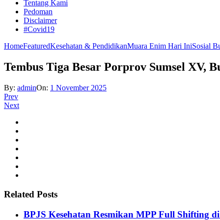
Tentang Kami
Pedoman
Disclaimer
#Covid19
Home
Featured
Kesehatan & Pendidikan
Muara Enim Hari Ini
Sosial B
Tembus Tiga Besar Porprov Sumsel XV, Bu
By:
admin
On:
1 November 2025
Prev
Next
Related Posts
BPJS Kesehatan Resmikan MPP Full Shifting di