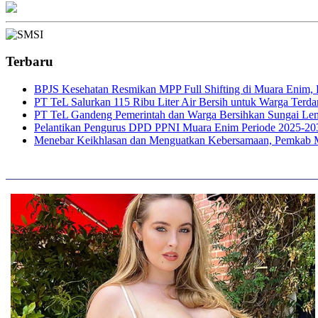
Terbaru
BPJS Kesehatan Resmikan MPP Full Shifting di Muara Enim, P
PT TeL Salurkan 115 Ribu Liter Air Bersih untuk Warga Ter
PT TeL Gandeng Pemerintah dan Warga Bersihkan Sungai Le
Pelantikan Pengurus DPD PPNI Muara Enim Periode 2025-20
Menebar Keikhlasan dan Menguatkan Kebersamaan, Pemkab 