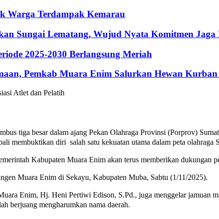
ntuk Warga Terdampak Kemarau
hkan Sungai Lematang, Wujud Nyata Komitmen Jaga
riode 2025-2030 Berlangsung Meriah
maan, Pemkab Muara Enim Salurkan Hewan Kurban 
us tiga besar dalam ajang Pekan Olahraga Provinsi (Porprov) Sumat
ali membuktikan diri salah satu kekuatan utama dalam peta olahraga S
merintah Kabupaten Muara Enim akan terus memberikan dukungan pen
ingen Muara Enim di Sekayu, Kabupaten Muba, Sabtu (1/11/2025).
a Enim, Hj. Heni Pertiwi Edison, S.Pd., juga menggelar jamuan makan 
 telah berjuang mengharumkan nama daerah.