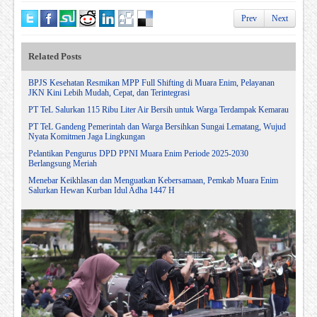
Prev
Next
Related Posts
BPJS Kesehatan Resmikan MPP Full Shifting di Muara Enim, Pelayanan
JKN Kini Lebih Mudah, Cepat, dan Terintegrasi
PT TeL Salurkan 115 Ribu Liter Air Bersih untuk Warga Terdampak Kemarau
PT TeL Gandeng Pemerintah dan Warga Bersihkan Sungai Lematang, Wujud
Nyata Komitmen Jaga Lingkungan
Pelantikan Pengurus DPD PPNI Muara Enim Periode 2025-2030
Berlangsung Meriah
Menebar Keikhlasan dan Menguatkan Kebersamaan, Pemkab Muara Enim
Salurkan Hewan Kurban Idul Adha 1447 H