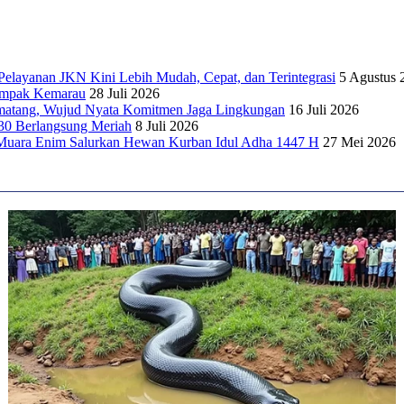
elayanan JKN Kini Lebih Mudah, Cepat, dan Terintegrasi
5 Agustus 
dampak Kemarau
28 Juli 2026
matang, Wujud Nyata Komitmen Jaga Lingkungan
16 Juli 2026
30 Berlangsung Meriah
8 Juli 2026
Muara Enim Salurkan Hewan Kurban Idul Adha 1447 H
27 Mei 2026