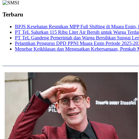
Terbaru
BPJS Kesehatan Resmikan MPP Full Shifting di Muara Enim, P
PT TeL Salurkan 115 Ribu Liter Air Bersih untuk Warga Ter
PT TeL Gandeng Pemerintah dan Warga Bersihkan Sungai Le
Pelantikan Pengurus DPD PPNI Muara Enim Periode 2025-20
Menebar Keikhlasan dan Menguatkan Kebersamaan, Pemkab 