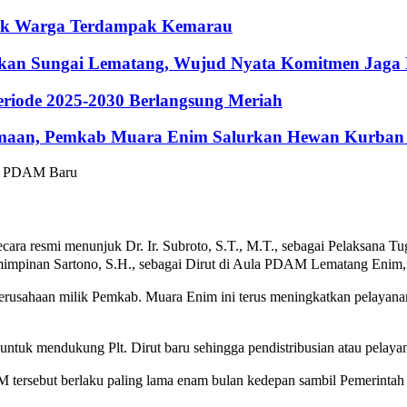
ntuk Warga Terdampak Kemarau
hkan Sungai Lematang, Wujud Nyata Komitmen Jaga
riode 2025-2030 Berlangsung Meriah
maan, Pemkab Muara Enim Salurkan Hewan Kurban 
ara resmi menunjuk Dr. Ir. Subroto, S.T., M.T., sebagai Pelaksana Tu
pinan Sartono, S.H., sebagai Dirut di Aula PDAM Lematang Enim, 
erusahaan milik Pemkab. Muara Enim ini terus meningkatkan pelayana
uk mendukung Plt. Dirut baru sehingga pendistribusian atau pelayana
M tersebut berlaku paling lama enam bulan kedepan sambil Pemerinta