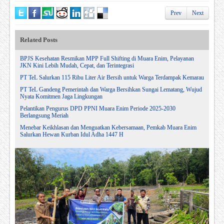
Prev
Next
Related Posts
BPJS Kesehatan Resmikan MPP Full Shifting di Muara Enim, Pelayanan
JKN Kini Lebih Mudah, Cepat, dan Terintegrasi
PT TeL Salurkan 115 Ribu Liter Air Bersih untuk Warga Terdampak Kemarau
PT TeL Gandeng Pemerintah dan Warga Bersihkan Sungai Lematang, Wujud
Nyata Komitmen Jaga Lingkungan
Pelantikan Pengurus DPD PPNI Muara Enim Periode 2025-2030
Berlangsung Meriah
Menebar Keikhlasan dan Menguatkan Kebersamaan, Pemkab Muara Enim
Salurkan Hewan Kurban Idul Adha 1447 H