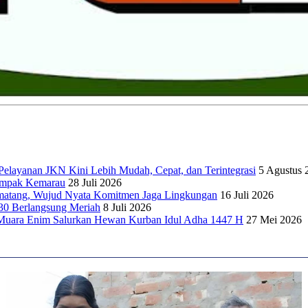
elayanan JKN Kini Lebih Mudah, Cepat, dan Terintegrasi
5 Agustus 
dampak Kemarau
28 Juli 2026
matang, Wujud Nyata Komitmen Jaga Lingkungan
16 Juli 2026
30 Berlangsung Meriah
8 Juli 2026
Muara Enim Salurkan Hewan Kurban Idul Adha 1447 H
27 Mei 2026