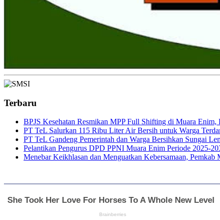
Terbaru
BPJS Kesehatan Resmikan MPP Full Shifting di Muara Enim, P
PT TeL Salurkan 115 Ribu Liter Air Bersih untuk Warga Ter
PT TeL Gandeng Pemerintah dan Warga Bersihkan Sungai Le
Pelantikan Pengurus DPD PPNI Muara Enim Periode 2025-20
Menebar Keikhlasan dan Menguatkan Kebersamaan, Pemkab 