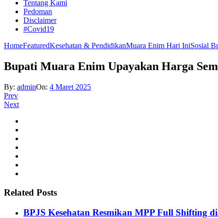
Tentang Kami
Pedoman
Disclaimer
#Covid19
Home
Featured
Kesehatan & Pendidikan
Muara Enim Hari Ini
Sosial B
Bupati Muara Enim Upayakan Harga Sem
By:
admin
On:
4 Maret 2025
Prev
Next
Related Posts
BPJS Kesehatan Resmikan MPP Full Shifting di