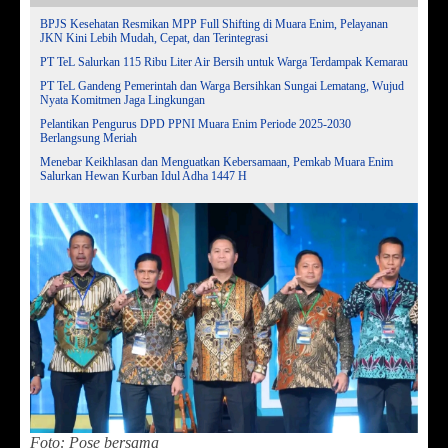
BPJS Kesehatan Resmikan MPP Full Shifting di Muara Enim, Pelayanan
JKN Kini Lebih Mudah, Cepat, dan Terintegrasi
PT TeL Salurkan 115 Ribu Liter Air Bersih untuk Warga Terdampak Kemarau
PT TeL Gandeng Pemerintah dan Warga Bersihkan Sungai Lematang, Wujud
Nyata Komitmen Jaga Lingkungan
Pelantikan Pengurus DPD PPNI Muara Enim Periode 2025-2030
Berlangsung Meriah
Menebar Keikhlasan dan Menguatkan Kebersamaan, Pemkab Muara Enim
Salurkan Hewan Kurban Idul Adha 1447 H
Foto: Pose bersama