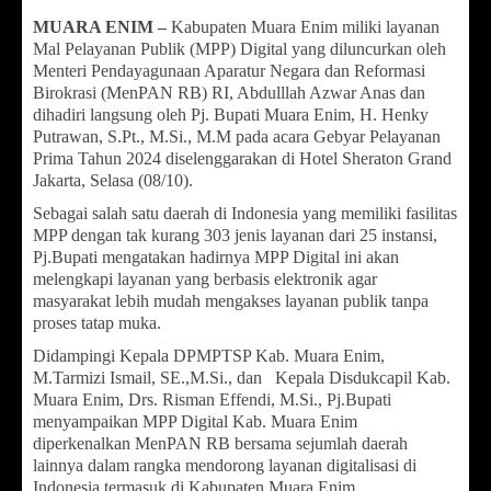
MUARA ENIM –
Kabupaten Muara Enim miliki layanan
Mal Pelayanan Publik (MPP) Digital yang diluncurkan oleh
Menteri Pendayagunaan Aparatur Negara dan Reformasi
Birokrasi (MenPAN RB) RI, Abdulllah Azwar Anas dan
dihadiri langsung oleh Pj. Bupati Muara Enim, H. Henky
Putrawan, S.Pt., M.Si., M.M pada acara Gebyar Pelayanan
Prima Tahun 2024 diselenggarakan di Hotel Sheraton Grand
Jakarta, Selasa (08/10).
Sebagai salah satu daerah di Indonesia yang memiliki fasilitas
MPP dengan tak kurang 303 jenis layanan dari 25 instansi,
Pj.Bupati mengatakan hadirnya MPP Digital ini akan
melengkapi layanan yang berbasis elektronik agar
masyarakat lebih mudah mengakses layanan publik tanpa
proses tatap muka.
Didampingi Kepala DPMPTSP Kab. Muara Enim,
M.Tarmizi Ismail, SE.,M.Si., dan Kepala Disdukcapil Kab.
Muara Enim, Drs. Risman Effendi, M.Si., Pj.Bupati
menyampaikan MPP Digital Kab. Muara Enim
diperkenalkan MenPAN RB bersama sejumlah daerah
lainnya dalam rangka mendorong layanan digitalisasi di
Indonesia termasuk di Kabupaten Muara Enim.