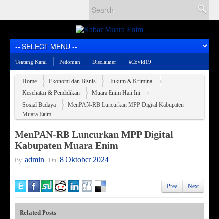
Tentang Kami
Pedoman
Disclaimer
#Covid19
Home
Ekonomi dan Bisnis
Hukum & Kriminal
Kesehatan & Pendidikan
Muara Enim Hari Ini
Sosial Budaya
MenPAN-RB Luncurkan MPP Digital Kabupaten
Muara Enim
MenPAN-RB Luncurkan MPP Digital
Kabupaten Muara Enim
admin
8 Oktober 2024
By:
On:
Prev
Next
Related Posts