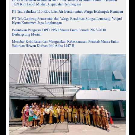
JKN Kini Lebih Mudah, Cepat, dan Terintegrasi
PT TeL Salurkan 115 Ribu Liter Air Bersih untuk Warga Terdampak Kemarau
PT TeL Gandeng Pemerintah dan Warga Bersihkan Sungai Lematang, Wujud
Nyata Komitmen Jaga Lingkungan
Pelantikan Pengurus DPD PPNI Muara Enim Periode 2025-2030
Berlangsung Meriah
Menebar Keikhlasan dan Menguatkan Kebersamaan, Pemkab Muara Enim
Salurkan Hewan Kurban Idul Adha 1447 H