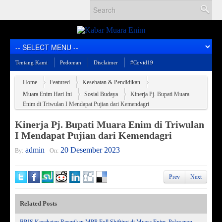
Tentang Kami
Pedoman
Disclaimer
#Covid19
Home
Featured
Kesehatan & Pendidikan
Muara Enim Hari Ini
Sosial Budaya
Kinerja Pj. Bupati Muara
Enim di Triwulan I Mendapat Pujian dari Kemendagri
Kinerja Pj. Bupati Muara Enim di Triwulan
I Mendapat Pujian dari Kemendagri
admin
20 Desember 2023
By:
On:
Prev
Next
Related Posts
BPJS Kesehatan Resmikan MPP Full Shifting di Muara Enim, Pelayanan