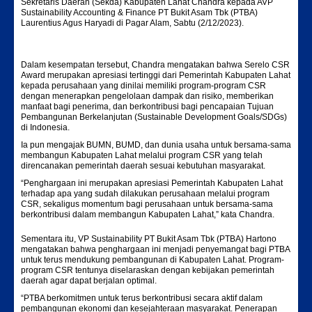
Sekretaris Daerah (Sekda) Kabupaten Lahat Chandra kepada AVP
Sustainability Accounting & Finance PT Bukit Asam Tbk (PTBA)
Laurentius Agus Haryadi di Pagar Alam, Sabtu (2/12/2023).
Dalam kesempatan tersebut, Chandra mengatakan bahwa Serelo CSR
Award merupakan apresiasi tertinggi dari Pemerintah Kabupaten Lahat
kepada perusahaan yang dinilai memiliki program-program CSR
dengan menerapkan pengelolaan dampak dan risiko, memberikan
manfaat bagi penerima, dan berkontribusi bagi pencapaian Tujuan
Pembangunan Berkelanjutan (Sustainable Development Goals/SDGs)
di Indonesia.
Ia pun mengajak BUMN, BUMD, dan dunia usaha untuk bersama-sama
membangun Kabupaten Lahat melalui program CSR yang telah
direncanakan pemerintah daerah sesuai kebutuhan masyarakat.
“Penghargaan ini merupakan apresiasi Pemerintah Kabupaten Lahat
terhadap apa yang sudah dilakukan perusahaan melalui program
CSR, sekaligus momentum bagi perusahaan untuk bersama-sama
berkontribusi dalam membangun Kabupaten Lahat,” kata Chandra.
Sementara itu, VP Sustainability PT Bukit Asam Tbk (PTBA) Hartono
mengatakan bahwa penghargaan ini menjadi penyemangat bagi PTBA
untuk terus mendukung pembangunan di Kabupaten Lahat. Program-
program CSR tentunya diselaraskan dengan kebijakan pemerintah
daerah agar dapat berjalan optimal.
“PTBA berkomitmen untuk terus berkontribusi secara aktif dalam
pembangunan ekonomi dan kesejahteraan masyarakat. Penerapan