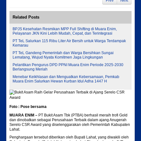
Prev
Next
Related Posts
BPJS Kesehatan Resmikan MPP Full Shifting di Muara Enim,
Pelayanan JKN Kini Lebih Mudah, Cepat, dan Terintegrasi
PT TeL Salurkan 115 Ribu Liter Air Bersih untuk Warga Terdampak
Kemarau
PT TeL Gandeng Pemerintah dan Warga Bersihkan Sungai
Lematang, Wujud Nyata Komitmen Jaga Lingkungan
Pelantikan Pengurus DPD PPNI Muara Enim Periode 2025-2030
Berlangsung Meriah
Menebar Keikhlasan dan Menguatkan Kebersamaan, Pemkab
Muara Enim Salurkan Hewan Kurban Idul Adha 1447 H
Foto : Pose bersama
MUARA ENIM –
PT Bukit Asam Tbk (PTBA) berhasil meraih trofi Gold
dan dinobatkan sebagai Perusahaan Terbaik dalam ajang Anugerah
Serelo CSR Award yang diselenggarakan oleh Pemerintah Kabupaten
Lahat.
Penghargaan tersebut diberikan oleh Bupati Lahat, yang diwakili oleh