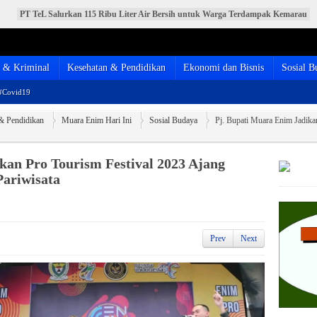
PT TeL Salurkan 115 Ribu Liter Air Bersih untuk Warga Terdampak Kemarau
PT TeL Gandeng Pemerintah dan Warga Bersihkan Sungai Lematang, Wujud
Nyata Komitmen Jaga Lingkungan
Pelantikan Pengurus DPD PPNI Muara Enim Periode 2025-2030 Berlangsung
Meriah
& Kriminal
Kesehatan & Pendidikan
Ekonomi dan Bisnis
Sosial B
Menebar Keikhlasan dan Menguatkan Kebersamaan, Pemkab Muara Enim
Salurkan Hewan Kurban Idul Adha 1447 H
BPJS Kesehatan Resmikan MPP Full Shifting di Muara Enim, Pelayanan JKN
#Covid19
Kini Lebih Mudah, Cepat, dan Terintegrasi
& Pendidikan
Muara Enim Hari Ini
Sosial Budaya
Pj. Bupati Muara Enim Jadika
kan Pro Tourism Festival 2023 Ajang
ariwisata
Prev
Next