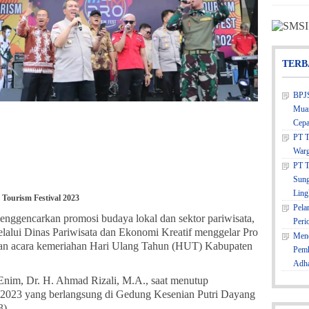
TERB
BPJS
Muar
Cepa
PT T
Warg
PT T
Sung
Ling
 Tourism Festival 2023
Pela
nggencarkan promosi budaya lokal dan sektor pariwisata,
Peri
alui Dinas Pariwisata dan Ekonomi Kreatif menggelar Pro
Mene
aian acara kemeriahan Hari Ulang Tahun (HUT) Kabupaten
Pemk
Adh
 Enim, Dr. H. Ahmad Rizali, M.A., saat menutup
l 2023 yang berlangsung di Gedung Kesenian Putri Dayang
).