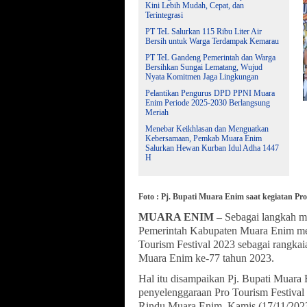
Kini Lebih Mudah, Cepat, dan
Terintegrasi
PT TeL Salurkan 115 Ribu Liter Air
Bersih untuk Warga Terdampak Kemarau
PT TeL Gandeng Pemerintah dan Warga
Bersihkan Sungai Lematang, Wujud
Nyata Komitmen Jaga Lingkungan
Pelantikan Pengurus DPD PPNI Muara
Enim Periode 2025-2030 Berlangsung
Meriah
Menebar Keikhlasan dan Menguatkan
Kebersamaan, Pemkab Muara Enim
Salurkan Hewan Kurban Idul Adha 1447
H
Foto : Pj. Bupati Muara Enim saat kegiatan Pro
MUARA ENIM –
Sebagai langkah me
Pemerintah Kabupaten Muara Enim mel
Tourism Festival 2023 sebagai rangk
Muara Enim ke-77 tahun 2023.
Hal itu disampaikan Pj. Bupati Muara
penyelenggaraan Pro Tourism Festiva
Rindu Muara Enim, Kamis (17/11/2023