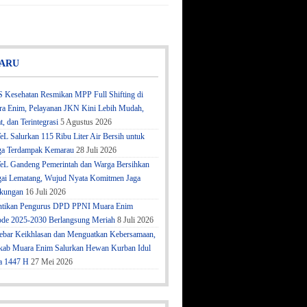
ARU
 Kesehatan Resmikan MPP Full Shifting di
a Enim, Pelayanan JKN Kini Lebih Mudah,
t, dan Terintegrasi
5 Agustus 2026
eL Salurkan 115 Ribu Liter Air Bersih untuk
a Terdampak Kemarau
28 Juli 2026
eL Gandeng Pemerintah dan Warga Bersihkan
ai Lematang, Wujud Nyata Komitmen Jaga
kungan
16 Juli 2026
ntikan Pengurus DPD PPNI Muara Enim
ode 2025-2030 Berlangsung Meriah
8 Juli 2026
bar Keikhlasan dan Menguatkan Kebersamaan,
ab Muara Enim Salurkan Hewan Kurban Idul
a 1447 H
27 Mei 2026