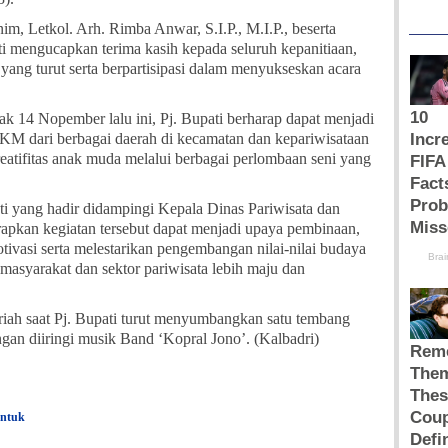
, Letkol. Arh. Rimba Anwar, S.I.P., M.I.P., beserta
i mengucapkan terima kasih kepada seluruh kepanitiaan,
 yang turut serta berpartisipasi dalam menyukseskan acara
ak 14 Nopember lalu ini, Pj. Bupati berharap dapat menjadi
M dari berbagai daerah di kecamatan dan kepariwisataan
atifitas anak muda melalui berbagai perlombaan seni yang
ati yang hadir didampingi Kepala Dinas Pariwisata dan
rapkan kegiatan tersebut dapat menjadi upaya pembinaan,
asi serta melestarikan pengembangan nilai-nilai budaya
syarakat dan sektor pariwisata lebih maju dan
iah saat Pj. Bupati turut menyumbangkan satu tembang
gan diiringi musik Band ‘Kopral Jono’. (Kalbadri)
untuk