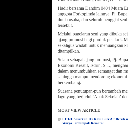
Hadir bersama Dandim 0404 Muara Enim
anggota Forkopimda lainnya, Pj. Bupat
dunia usaha, dan seluruh penggiat seni
tersebut.
Melalui pagelaran seni yang dibuka sej
ajang promosi bagi produk pelaku UMK
sekaligus wadah untuk menuangkan kre
ditampilkan.
Selain sebagai ajang promosi, Pj. Bup
Ekonomi Kreatif, Isdrin, S.T., mengha
dalam menumbuhkan semangat dan motiv
sehingga mampu mendorong ekonomi ma
berkembang.
Suasana penutupan-pun bertambah mer
lagu yang berjudul ‘Anak Sekolah’ den
MOST VIEW ARTICLE
PT TeL Salurkan 115 Ribu Liter Air Bersih 
Warga Terdampak Kemarau