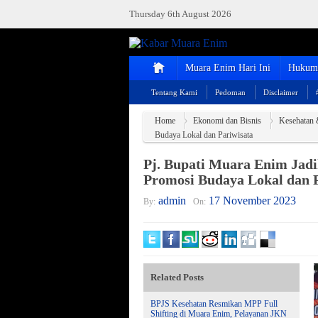
Thursday 6th August 2026
Muara Enim Hari Ini
Hukum 
Tentang Kami
Pedoman
Disclaimer
Home
Ekonomi dan Bisnis
Kesehatan 
Budaya Lokal dan Pariwisata
Pj. Bupati Muara Enim Jadi
Promosi Budaya Lokal dan P
admin
17 November 2023
By:
On:
Related Posts
BPJS Kesehatan Resmikan MPP Full
Shifting di Muara Enim, Pelayanan JKN