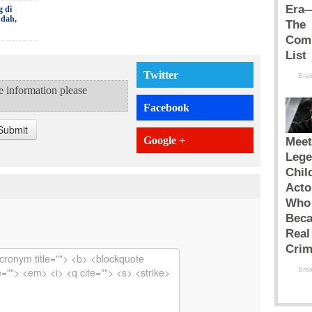
g di
udah,
Twitter
te information please
Facebook
Submit
Google +