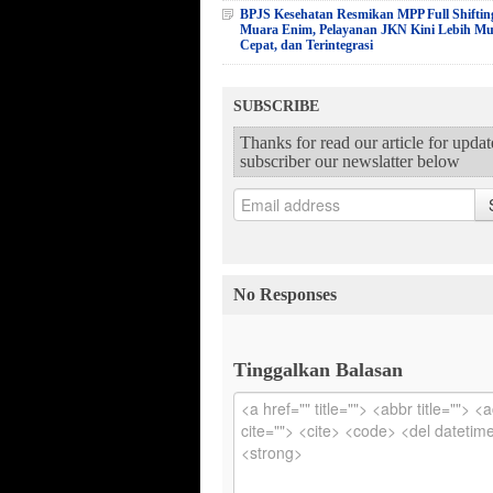
BPJS Kesehatan Resmikan MPP Full Shiftin
Muara Enim, Pelayanan JKN Kini Lebih M
Cepat, dan Terintegrasi
SUBSCRIBE
Thanks for read our article for upda
subscriber our newslatter below
No Responses
Tinggalkan Balasan