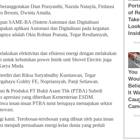
g beranggotakan Dian Prasyanthi, Nazula Nutayla, Firdausi
an Besoni, Dwinta Amalia.
rapan SAME-BA (Sistem Automasi dan Digitalisasi
kan aplikasi Automasi dan Digitalisasi pada kegiatan
nya adalah Okta Robian Pranata, Tegar Resdiansyah,
lakukan efektivitas dan efisiensi energi dengan melakukan
i untuk kebutuhan power listrik unit Shovel Electric juga
Karya Muda.
g terdiri dari Riksa Suryabudhy Kurniawan, Tegar
rgahayu Goldry FE, Nopriansyah, Panji Setiawan.
perasi & Produksi PT Bukit Asam Tbk (PTBA) Suhedi
as apresiasi yang diberikan Kementerian ESDM.
hwa insan-insan PTBA turut berupaya memajukan sektor
novasi.
i kami. Terobosan-terobosan yang dibuat oleh para insan
 menjadi perusahaan energi kelas dunia yang peduli