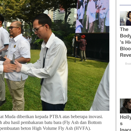
at Muda diberikan kepada PTBA atas beberapa inovasi.
h abu hasil pembakaran batu bara (Fly Ash dan Bottom
pembuatan beton High Volume Fly Ash (HVFA).