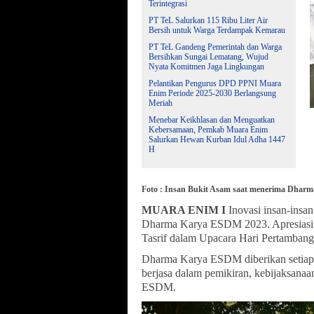
Terintegrasi
PT TeL Salurkan 115 Ribu Liter Air
Bersih untuk Warga Terdampak Kemarau
PT TeL Gandeng Pemerintah dan Warga
Bersihkan Sungai Lematang, Wujud
Nyata Komitmen Jaga Lingkungan
Pelantikan Pengurus DPD PPNI Muara
Enim Periode 2025-2030 Berlangsung
Meriah
Menebar Keikhlasan dan Menguatkan
Kebersamaan, Pemkab Muara Enim
Salurkan Hewan Kurban Idul Adha 1447
H
Foto : Insan Bukit Asam saat menerima Dhar
MUARA ENIM I
Inovasi insan-ins
Dharma Karya ESDM 2023. Apresiasi t
Tasrif dalam Upacara Hari Pertambanga
Dharma Karya ESDM diberikan setiap 
berjasa dalam pemikiran, kebijaksana
ESDM.