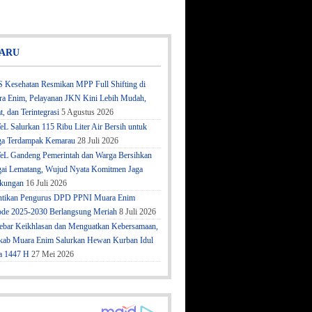
ARU
 Kesehatan Resmikan MPP Full Shifting di
a Enim, Pelayanan JKN Kini Lebih Mudah,
t, dan Terintegrasi
5 Agustus 2026
eL Salurkan 115 Ribu Liter Air Bersih untuk
a Terdampak Kemarau
28 Juli 2026
eL Gandeng Pemerintah dan Warga Bersihkan
ai Lematang, Wujud Nyata Komitmen Jaga
kungan
16 Juli 2026
ntikan Pengurus DPD PPNI Muara Enim
ode 2025-2030 Berlangsung Meriah
8 Juli 2026
bar Keikhlasan dan Menguatkan Kebersamaan,
ab Muara Enim Salurkan Hewan Kurban Idul
a 1447 H
27 Mei 2026