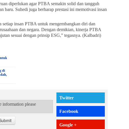
an diperlukan agar PTBA semakin solid dan tangguh
n baru. Suhedi juga berharap prestasi ini memotivasi insan
 setiap insan PTBA untuk mengembangkan diri dan
erusaahaan dan negara. Dengan demikian, kinerja PTBA
anjutan sesuai dengan prinsip ESG,” tegasnya. (Kalbadri)
untuk
g di
udah,
Twitter
te information please
Facebook
Submit
Google +