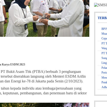
TERB
BPJS
Muar
Cepa
PT T
Warg
PT T
Sung
Ling
ma Karya ESDM 2023
Pela
an PT Bukit Asam Tbk (PTBA) berbuah 3 penghargaan
Peri
ersebut diserahkan langsung oleh Menteri ESDM Arifin
Mene
n dan Energi ke-78 di Jakarta pada Senin (2/10/2023).
Pemk
Adh
tahun kepada individu atau lembaga/perusahaan yang
an, keputusan, pembangunan, dan penemuan baru di sektor