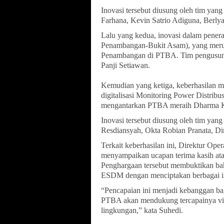
Inovasi tersebut diusung oleh tim yan
Farhana, Kevin Satrio Adiguna, Berly
Lalu yang kedua, inovasi dalam pene
Penambangan-Bukit Asam), yang merupa
Penambangan di PTBA. Tim pengusung
Panji Setiawan.
Kemudian yang ketiga, keberhasilan me
digitalisasi Monitoring Power Distribus
mengantarkan PTBA meraih Dharma 
Inovasi tersebut diusung oleh tim yan
Resdiansyah, Okta Robian Pranata, Di
Terkait keberhasilan ini, Direktur O
menyampaikan ucapan terima kasih at
Penghargaan tersebut membuktikan ba
ESDM dengan menciptakan berbagai i
“Pencapaian ini menjadi kebanggan bag
PTBA akan mendukung tercapainya visi
lingkungan,” kata Suhedi.