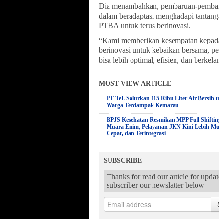
Dia menambahkan, pembaruan-pembaru
dalam beradaptasi menghadapi tantanga
PTBA untuk terus berinovasi.
“Kami memberikan kesempatan kepada
berinovasi untuk kebaikan bersama, p
bisa lebih optimal, efisien, dan berkel
MOST VIEW ARTICLE
PT TeL Salurkan 115 Ribu Liter Air Bersih 
Warga Terdampak Kemarau
BPJS Kesehatan Resmikan MPP Full Shiftin
Muara Enim, Pelayanan JKN Kini Lebih M
Cepat, dan Terintegrasi
SUBSCRIBE
Thanks for read our article for upda
subscriber our newslatter below