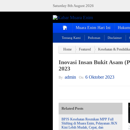
Saturday 8th August 2026
Muara Enim Hari Ini
Hukum 
Tentang Kami
Pedoman
Disclaimer
Home
Featured
Kesehatan & Pendidik
Inovasi Insan Bukit Asam
2023
admin
6 Oktober 2023
By:
On:
Related Posts
BPJS Kesehatan Resmikan MPP Full
Shifting di Muara Enim, Pelayanan JKN
Kini Lebih Mudah, Cepat, dan