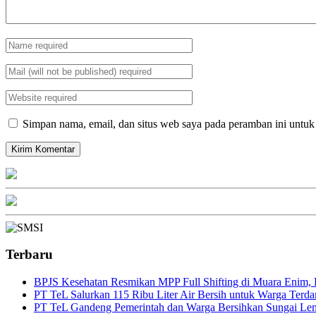
Simpan nama, email, dan situs web saya pada peramban ini untuk
Terbaru
BPJS Kesehatan Resmikan MPP Full Shifting di Muara Enim, P
PT TeL Salurkan 115 Ribu Liter Air Bersih untuk Warga Ter
PT TeL Gandeng Pemerintah dan Warga Bersihkan Sungai Le