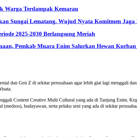
ntuk Warga Terdampak Kemarau
hkan Sungai Lematang, Wujud Nyata Komitmen Jaga
riode 2025-2030 Berlangsung Meriah
maan, Pemkab Muara Enim Salurkan Hewan Kurban 
nial dan Gen Z di sekitar perusahaan agar lebih giat lagi menggali d
isata.
 Content Creative Multi Cultural yang ada di Tanjung Enim. Kegi
ial (medsos), budayawan, serta pelaku seni yang ada di sekitar perusaha