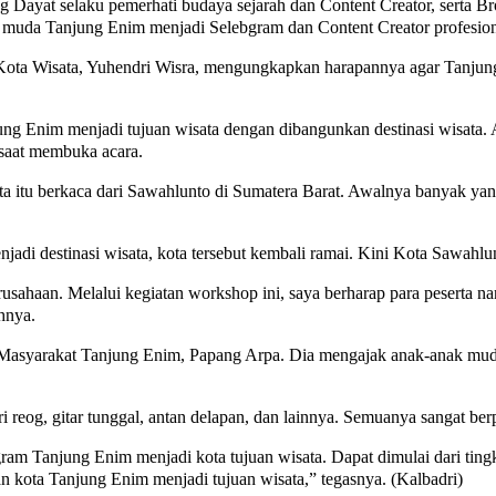
Dayat selaku pemerhati budaya sejarah dan Content Creator, serta Br
 muda Tanjung Enim menjadi Selebgram dan Content Creator profesion
ota Wisata, Yuhendri Wisra, mengungkapkan harapannya agar Tanjung
g Enim menjadi tujuan wisata dengan dibangunkan destinasi wisata.
 saat membuka acara.
 itu berkaca dari Sawahlunto di Sumatera Barat. Awalnya banyak yan
i destinasi wisata, kota tersebut kembali ramai. Kini Kota Sawahlun
aan. Melalui kegiatan workshop ini, saya berharap para peserta nanti
hnya.
 Masyarakat Tanjung Enim, Papang Arpa. Dia mengajak anak-anak muda 
 reog, gitar tunggal, antan delapan, dan lainnya. Semuanya sangat be
m Tanjung Enim menjadi kota tujuan wisata. Dapat dimulai dari tingka
 kota Tanjung Enim menjadi tujuan wisata,” tegasnya. (Kalbadri)