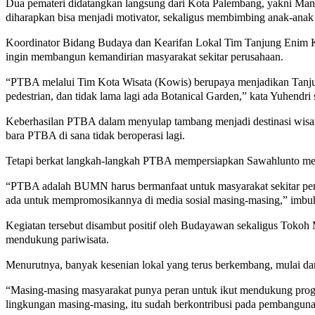
Dua pemateri didatangkan langsung dari Kota Palembang, yakni Mang 
diharapkan bisa menjadi motivator, sekaligus membimbing anak-anak
Koordinator Bidang Budaya dan Kearifan Lokal Tim Tanjung Enim K
ingin membangun kemandirian masyarakat sekitar perusahaan.
“PTBA melalui Tim Kota Wisata (Kowis) berupaya menjadikan Tanjun
pedestrian, dan tidak lama lagi ada Botanical Garden,” kata Yuhendri
Keberhasilan PTBA dalam menyulap tambang menjadi destinasi wisata
bara PTBA di sana tidak beroperasi lagi.
Tetapi berkat langkah-langkah PTBA mempersiapkan Sawahlunto menjad
“PTBA adalah BUMN harus bermanfaat untuk masyarakat sekitar perusah
ada untuk mempromosikannya di media sosial masing-masing,” imbu
Kegiatan tersebut disambut positif oleh Budayawan sekaligus Tokoh
mendukung pariwisata.
Menurutnya, banyak kesenian lokal yang terus berkembang, mulai dari
“Masing-masing masyarakat punya peran untuk ikut mendukung progra
lingkungan masing-masing, itu sudah berkontribusi pada pembangunan