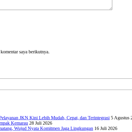
 komentar saya berikutnya.
elayanan JKN Kini Lebih Mudah, Cepat, dan Terintegrasi
5 Agustus 
dampak Kemarau
28 Juli 2026
matang, Wujud Nyata Komitmen Jaga Lingkungan
16 Juli 2026