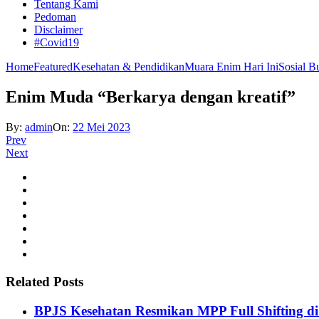
Tentang Kami
Pedoman
Disclaimer
#Covid19
Home
Featured
Kesehatan & Pendidikan
Muara Enim Hari Ini
Sosial B
Enim Muda “Berkarya dengan kreatif”
By:
admin
On:
22 Mei 2023
Prev
Next
Related Posts
BPJS Kesehatan Resmikan MPP Full Shifting di