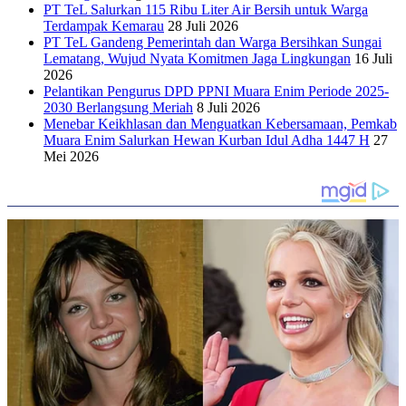
PT TeL Salurkan 115 Ribu Liter Air Bersih untuk Warga
Terdampak Kemarau
28 Juli 2026
PT TeL Gandeng Pemerintah dan Warga Bersihkan Sungai
Lematang, Wujud Nyata Komitmen Jaga Lingkungan
16 Juli
2026
Pelantikan Pengurus DPD PPNI Muara Enim Periode 2025-
2030 Berlangsung Meriah
8 Juli 2026
Menebar Keikhlasan dan Menguatkan Kebersamaan, Pemkab
Muara Enim Salurkan Hewan Kurban Idul Adha 1447 H
27
Mei 2026