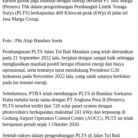
karbon global juga ditandai dengan sinergi bersama PT Jasa Marga
(Persero) Tbk dalam pengembangan Pembangkit Listrik Tenaga
Surya (PLTS) berkapasitas 400 Kilowatt-peak (kWp) di jalan tol
Jasa Marga Group.
Foto : Plts Atap Bandara Soeta
Pembangunan PLTS Jalan Tol Bali Mandara yang telah diresmikan
pada 21 September 2022 lalu, berjalan dengan sangat baik sehingga
menghasilkan manfaat positif berupa efisiensi energi dan biaya
operasional, serta tentunya turut mendukung Presidensi G20
Indonesia pada November 2022 lalu, yang salah satunya berfokus
pada isu transisi energi.
Sebelumnya, PTBA telah membangun PLTS di Bandara Soekarno
Hatta melalui kerja sama dengan PT Angkasa Pura II (Persero).
PLTS tersebut terdiri dari 720 solar panel system dengan
photovoltaics berkapasitas maksimal 241 kWp dan terpasang di
Gedung Airport Operation Control Center (AOCC). PLTS ini telah
beroperasi penuh sejak 1 Oktober 2020.
Setelah sukses dalam pengembangan PLTS di Jalan Tol Bali