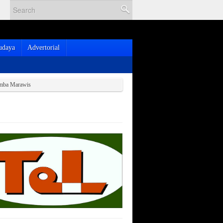
udaya
Advertorial
omba Marawis