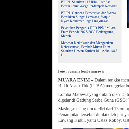
PT TeL Salurkan 115 Ribu Liter Air
Bersih untuk Warga Terdampak Kemarau
PT TeL Gandeng Pemerintah dan Warga
Bersihkan Sungai Lematang, Wujud
Nyata Komitmen Jaga Lingkungan
Pelantikan Pengurus DPD PPNI Muara
Enim Periode 2025-2030 Berlangsung
Meriah
Menebar Keikhlasan dan Menguatkan
Kebersamaan, Pemkab Muara Enim
Salurkan Hewan Kurban Idul Adha 1447
H
Foto : Suasana lomba marawis
MUARA ENIM –
Dalam rangka meny
Bukit Asam Tbk (PTBA) menggelar be
Lomba Marawis yang diikuti oleh 15 
digelar di Gedung Serba Guna (GSG) 
Masing-masing tim terdiri dari 13 or
Penampilan tersebut dinilai oleh juri y
Lawang Kidul, yaitu Ustaz Robby, Ust