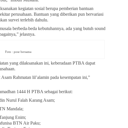
sanakan kegiatan sosial berupa pemberian bantuan
ekitar perusahaan. Bantuan yang diberikan pun bervariasi
kan survei terlebih dahulu.
n musala berbeda-beda kebutuhannya, ada yang butuh sound
againya,” jelasnya.
Foto : pose bersama
iatan yang dilaksanakan ini, keberadaan PTBA dapat
rusahaan.
 Asam Rahmatan lil’alamin pada kesempatan ini,”
madhan 1444 H PTBA sebagai berikut:
din Nurul Falah Karang Asam;
BTN Mandala;
Tanjung Enim;
afunisa BTN Air Paku;