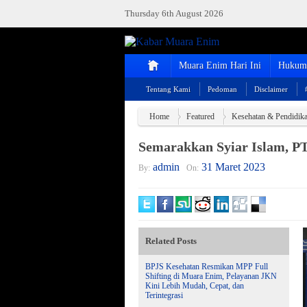
Thursday 6th August 2026
Muara Enim Hari Ini
Hukum 
Tentang Kami
Pedoman
Disclaimer
Home
Featured
Kesehatan & Pendidik
Semarakkan Syiar Islam, 
admin
31 Maret 2023
By:
On:
Related Posts
BPJS Kesehatan Resmikan MPP Full
Shifting di Muara Enim, Pelayanan JKN
Kini Lebih Mudah, Cepat, dan
Terintegrasi