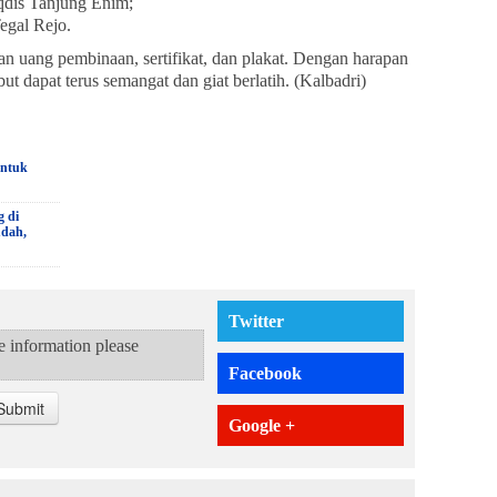
qdis Tanjung Enim;
egal Rejo.
n uang pembinaan, sertifikat, dan plakat. Dengan harapan
 dapat terus semangat dan giat berlatih. (Kalbadri)
untuk
g di
udah,
Twitter
te information please
Facebook
Submit
Google +