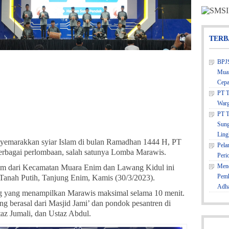
TERB
BPJS
Muar
Cepa
PT T
Warg
PT T
Sung
Ling
emarakkan syiar Islam di bulan Ramadhan 1444 H, PT
Pela
rbagai perlombaan, salah satunya Lomba Marawis.
Peri
Mene
tim dari Kecamatan Muara Enim dan Lawang Kidul ini
Pemk
Tanah Putih, Tanjung Enim, Kamis (30/3/2023).
Adh
ang yang menampilkan Marawis maksimal selama 10 menit.
ang berasal dari Masjid Jami’ dan pondok pesantren di
az Jumali, dan Ustaz Abdul.