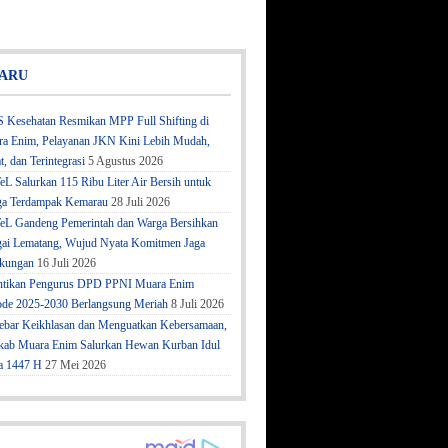
ARU
 Kesehatan Resmikan MPP Full Shifting di
a Enim, Pelayanan JKN Kini Lebih Mudah,
t, dan Terintegrasi
5 Agustus 2026
eL Salurkan 115 Ribu Liter Air Bersih untuk
a Terdampak Kemarau
28 Juli 2026
eL Gandeng Pemerintah dan Warga Bersihkan
ai Lematang, Wujud Nyata Komitmen Jaga
kungan
16 Juli 2026
ntikan Pengurus DPD PPNI Muara Enim
ode 2025-2030 Berlangsung Meriah
8 Juli 2026
bar Keikhlasan dan Menguatkan Kebersamaan,
ab Muara Enim Salurkan Hewan Kurban Idul
a 1447 H
27 Mei 2026