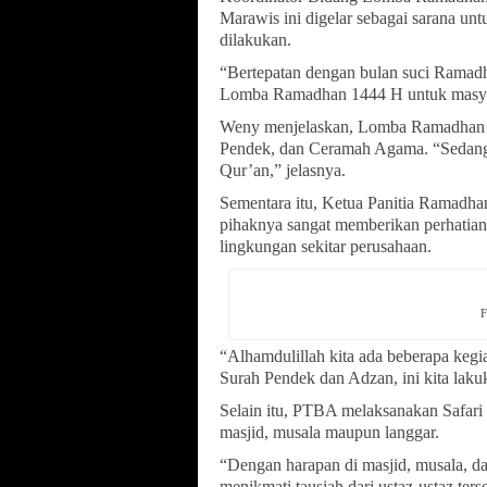
Marawis ini digelar sebagai sarana un
dilakukan.
“Bertepatan dengan bulan suci Ramadh
Lomba Ramadhan 1444 H untuk masya
Weny menjelaskan, Lomba Ramadhan u
Pendek, dan Ceramah Agama. “Sedang
Qur’an,” jelasnya.
Sementara itu, Ketua Panitia Ramad
pihaknya sangat memberikan perhatian
lingkungan sekitar perusahaan.
F
“Alhamdulillah kita ada beberapa keg
Surah Pendek dan Adzan, ini kita lakuk
Selain itu, PTBA melaksanakan Safari
masjid, musala maupun langgar.
“Dengan harapan di masjid, musala, da
menikmati tausiah dari ustaz-ustaz ter