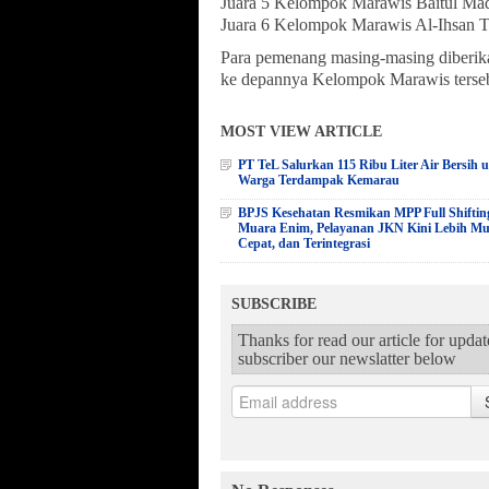
Juara 5 Kelompok Marawis Baitul Ma
Juara 6 Kelompok Marawis Al-Ihsan T
Para pemenang masing-masing diberika
ke depannya Kelompok Marawis tersebut
MOST VIEW ARTICLE
PT TeL Salurkan 115 Ribu Liter Air Bersih 
Warga Terdampak Kemarau
BPJS Kesehatan Resmikan MPP Full Shiftin
Muara Enim, Pelayanan JKN Kini Lebih M
Cepat, dan Terintegrasi
SUBSCRIBE
Thanks for read our article for upda
subscriber our newslatter below