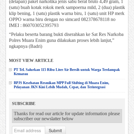
(delapan) paket narkotika jenis sabu berat bruto 4,49 gram, 1
(satu) buah kotak rokok merk sampoerna mild, 2 (dua) plastik
klip bening, 1 (satu) plastik warna biru, 1 (satu) unit HP merk
OPPO warna biru dengan no simcard 082378678118 no
IMEI : 860703052395793
“Pelaku beserta barang bukti diserahkan ke Sat Res Narkoba
Polres Muara Enim guna dilakukan proses lebih lanjut,”
ngkapnya (Badri)
MOST VIEW ARTICLE
PT TeL Salurkan 115 Ribu Liter Air Bersih untuk Warga Terdampak
Kemarau
BPJS Kesehatan Resmikan MPP Full Shifting di Muara Enim,
Pelayanan JKN Kini Lebih Mudah, Cepat, dan Terintegrasi
SUBSCRIBE
Thanks for read our article for update information please
subscriber our newslatter below
Submit