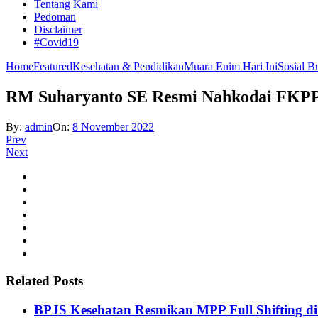
Tentang Kami
Pedoman
Disclaimer
#Covid19
Home
Featured
Kesehatan & Pendidikan
Muara Enim Hari Ini
Sosial B
RM Suharyanto SE Resmi Nahkodai FKPP
By:
admin
On:
8 November 2022
Prev
Next
Related Posts
BPJS Kesehatan Resmikan MPP Full Shifting di