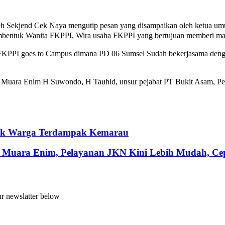
eh Sekjend Cek Naya mengutip pesan yang disampaikan oleh ketua u
 membentuk Wanita FKPPI, Wira usaha FKPPI yang bertujuan memberi ma
m FKPPI goes to Campus dimana PD 06 Sumsel Sudah bekerjasama de
en Muara Enim H Suwondo, H Tauhid, unsur pejabat PT Bukit Asam, P
ntuk Warga Terdampak Kemarau
 Muara Enim, Pelayanan JKN Kini Lebih Mudah, Cepa
ur newslatter below