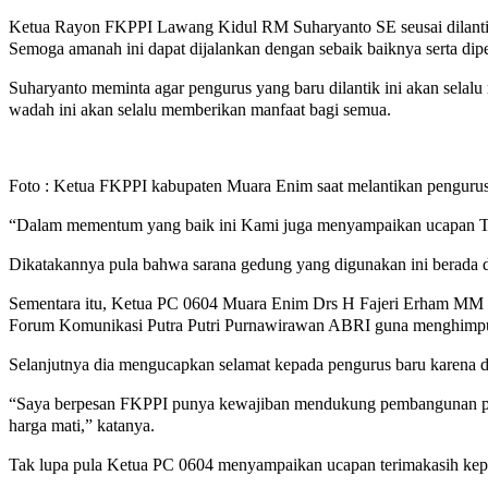
Ketua Rayon FKPPI Lawang Kidul RM Suharyanto SE seusai dilantik
Semoga amanah ini dapat dijalankan dengan sebaik baiknya serta di
Suharyanto meminta agar pengurus yang baru dilantik ini akan selal
wadah ini akan selalu memberikan manfaat bagi semua.
Foto : Ketua FKPPI kabupaten Muara Enim saat melantikan pengu
“Dalam mementum yang baik ini Kami juga menyampaikan ucapan Ter
Dikatakannya pula bahwa sarana gedung yang digunakan ini berada d
Sementara itu, Ketua PC 0604 Muara Enim Drs H Fajeri Erham MM men
Forum Komunikasi Putra Putri Purnawirawan ABRI guna menghimpun pa
Selanjutnya dia mengucapkan selamat kepada pengurus baru karena d
“Saya berpesan FKPPI punya kewajiban mendukung pembangunan pem
harga mati,” katanya.
Tak lupa pula Ketua PC 0604 menyampaikan ucapan terimakasih ke