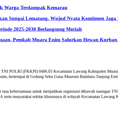
ntuk Warga Terdampak Kemarau
hkan Sungai Lematang, Wujud Nyata Komitmen Jaga
riode 2025-2030 Berlangsung Meriah
maan, Pemkab Muara Enim Salurkan Hewan Kurban 
i TNI POLRI (FKKPI) 0406.05 Kecamatan Lawang Kabupaten Muara E
 Enim, bertempat di Gedung Seba Guna Museum Batubara Tanjung En
 rasa kebersamaan untuk menjadikan organisasi dibawah naungan TNI Po
A serta masyarakat sekitar khususnya di wilayah Kecamatan Lawang K