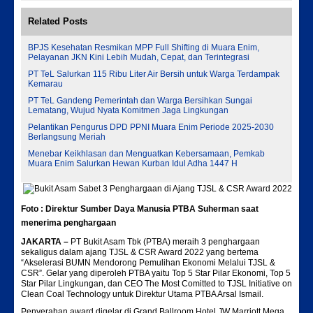
Related Posts
BPJS Kesehatan Resmikan MPP Full Shifting di Muara Enim,
Pelayanan JKN Kini Lebih Mudah, Cepat, dan Terintegrasi
PT TeL Salurkan 115 Ribu Liter Air Bersih untuk Warga Terdampak
Kemarau
PT TeL Gandeng Pemerintah dan Warga Bersihkan Sungai
Lematang, Wujud Nyata Komitmen Jaga Lingkungan
Pelantikan Pengurus DPD PPNI Muara Enim Periode 2025-2030
Berlangsung Meriah
Menebar Keikhlasan dan Menguatkan Kebersamaan, Pemkab
Muara Enim Salurkan Hewan Kurban Idul Adha 1447 H
Foto : Direktur Sumber Daya Manusia PTBA Suherman saat
menerima penghargaan
JAKARTA –
PT Bukit Asam Tbk (PTBA) meraih 3 penghargaan
sekaligus dalam ajang TJSL & CSR Award 2022 yang bertema
“Akselerasi BUMN Mendorong Pemulihan Ekonomi Melalui TJSL &
CSR”. Gelar yang diperoleh PTBA yaitu Top 5 Star Pilar Ekonomi, Top 5
Star Pilar Lingkungan, dan CEO The Most Comitted to TJSL Initiative on
Clean Coal Technology untuk Direktur Utama PTBA Arsal Ismail.
Penyerahan award digelar di Grand Ballroom Hotel JW Marriott Mega