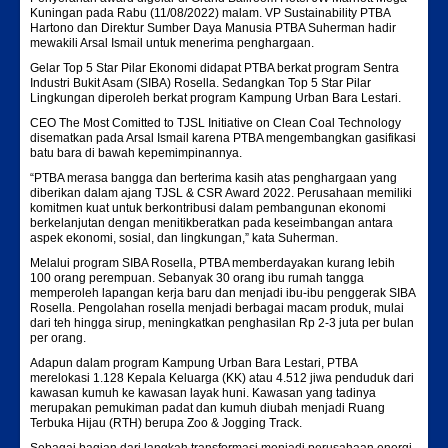
Kuningan pada Rabu (11/08/2022) malam. VP Sustainability PTBA
Hartono dan Direktur Sumber Daya Manusia PTBA Suherman hadir
mewakili Arsal Ismail untuk menerima penghargaan.
Gelar Top 5 Star Pilar Ekonomi didapat PTBA berkat program Sentra
Industri Bukit Asam (SIBA) Rosella. Sedangkan Top 5 Star Pilar
Lingkungan diperoleh berkat program Kampung Urban Bara Lestari.
CEO The Most Comitted to TJSL Initiative on Clean Coal Technology
disematkan pada Arsal Ismail karena PTBA mengembangkan gasifikasi
batu bara di bawah kepemimpinannya.
“PTBA merasa bangga dan berterima kasih atas penghargaan yang
diberikan dalam ajang TJSL & CSR Award 2022. Perusahaan memiliki
komitmen kuat untuk berkontribusi dalam pembangunan ekonomi
berkelanjutan dengan menitikberatkan pada keseimbangan antara
aspek ekonomi, sosial, dan lingkungan,” kata Suherman.
Melalui program SIBA Rosella, PTBA memberdayakan kurang lebih
100 orang perempuan. Sebanyak 30 orang ibu rumah tangga
memperoleh lapangan kerja baru dan menjadi ibu-ibu penggerak SIBA
Rosella. Pengolahan rosella menjadi berbagai macam produk, mulai
dari teh hingga sirup, meningkatkan penghasilan Rp 2-3 juta per bulan
per orang.
Adapun dalam program Kampung Urban Bara Lestari, PTBA
merelokasi 1.128 Kepala Keluarga (KK) atau 4.512 jiwa penduduk dari
kawasan kumuh ke kawasan layak huni. Kawasan yang tadinya
merupakan pemukiman padat dan kumuh diubah menjadi Ruang
Terbuka Hijau (RTH) berupa Zoo & Jogging Track.
Sebagai bagian dari langkah transformasi menjadi perusahaan energi