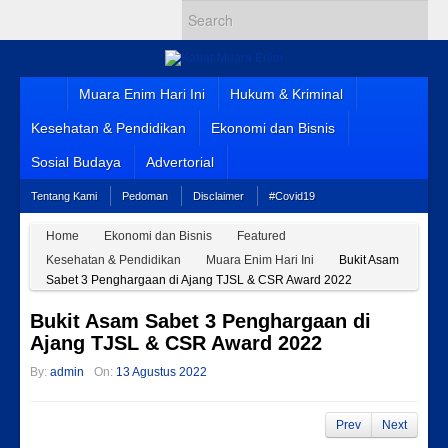
Muara Enim Hari Ini
Hukum & Kriminal
Kesehatan & Pendidikan
Ekonomi dan Bisnis
Sosial Budaya
Advertorial
Tentang Kami
Pedoman
Disclaimer
#Covid19
Home
Ekonomi dan Bisnis
Featured
Kesehatan & Pendidikan
Muara Enim Hari Ini
Bukit Asam
Sabet 3 Penghargaan di Ajang TJSL & CSR Award 2022
Bukit Asam Sabet 3 Penghargaan di
Ajang TJSL & CSR Award 2022
By:
admin
On:
13 Agustus 2022
Prev
Next