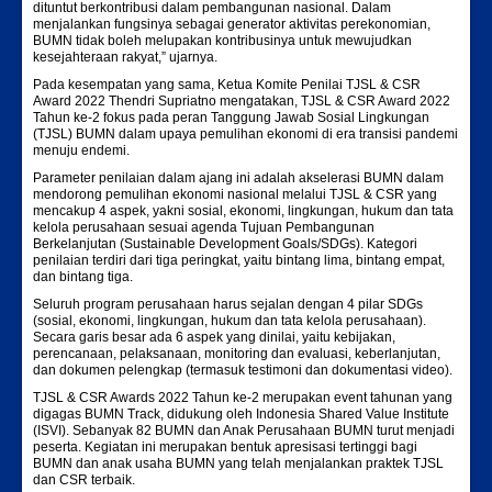
dituntut berkontribusi dalam pembangunan nasional. Dalam
menjalankan fungsinya sebagai generator aktivitas perekonomian,
BUMN tidak boleh melupakan kontribusinya untuk mewujudkan
kesejahteraan rakyat,” ujarnya.
Pada kesempatan yang sama, Ketua Komite Penilai TJSL & CSR
Award 2022 Thendri Supriatno mengatakan, TJSL & CSR Award 2022
Tahun ke-2 fokus pada peran Tanggung Jawab Sosial Lingkungan
(TJSL) BUMN dalam upaya pemulihan ekonomi di era transisi pandemi
menuju endemi.
Parameter penilaian dalam ajang ini adalah akselerasi BUMN dalam
mendorong pemulihan ekonomi nasional melalui TJSL & CSR yang
mencakup 4 aspek, yakni sosial, ekonomi, lingkungan, hukum dan tata
kelola perusahaan sesuai agenda Tujuan Pembangunan
Berkelanjutan (Sustainable Development Goals/SDGs). Kategori
penilaian terdiri dari tiga peringkat, yaitu bintang lima, bintang empat,
dan bintang tiga.
Seluruh program perusahaan harus sejalan dengan 4 pilar SDGs
(sosial, ekonomi, lingkungan, hukum dan tata kelola perusahaan).
Secara garis besar ada 6 aspek yang dinilai, yaitu kebijakan,
perencanaan, pelaksanaan, monitoring dan evaluasi, keberlanjutan,
dan dokumen pelengkap (termasuk testimoni dan dokumentasi video).
TJSL & CSR Awards 2022 Tahun ke-2 merupakan event tahunan yang
digagas BUMN Track, didukung oleh Indonesia Shared Value Institute
(ISVI). Sebanyak 82 BUMN dan Anak Perusahaan BUMN turut menjadi
peserta. Kegiatan ini merupakan bentuk apresisasi tertinggi bagi
BUMN dan anak usaha BUMN yang telah menjalankan praktek TJSL
dan CSR terbaik.