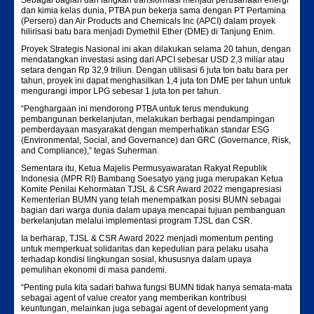
dan kimia kelas dunia, PTBA pun bekerja sama dengan PT Pertamina
(Persero) dan Air Products and Chemicals Inc (APCI) dalam proyek
hilirisasi batu bara menjadi Dymethil Ether (DME) di Tanjung Enim.
Proyek Strategis Nasional ini akan dilakukan selama 20 tahun, dengan
mendatangkan investasi asing dari APCI sebesar USD 2,3 miliar atau
setara dengan Rp 32,9 triliun. Dengan utilisasi 6 juta ton batu bara per
tahun, proyek ini dapat menghasilkan 1,4 juta ton DME per tahun untuk
mengurangi impor LPG sebesar 1 juta ton per tahun.
“Penghargaan ini mendorong PTBA untuk terus mendukung
pembangunan berkelanjutan, melakukan berbagai pendampingan
pemberdayaan masyarakat dengan memperhatikan standar ESG
(Environmental, Social, and Governance) dan GRC (Governance, Risk,
and Compliance),” tegas Suherman.
Sementara itu, Ketua Majelis Permusyawaratan Rakyat Republik
Indonesia (MPR RI) Bambang Soesatyo yang juga merupakan Ketua
Komite Penilai Kehormatan TJSL & CSR Award 2022 mengapresiasi
Kementerian BUMN yang telah menempatkan posisi BUMN sebagai
bagian dari warga dunia dalam upaya mencapai tujuan pembanguan
berkelanjutan melalui implementasi program TJSL dan CSR.
Ia berharap, TJSL & CSR Award 2022 menjadi momentum penting
untuk memperkuat solidaritas dan kepedulian para pelaku usaha
terhadap kondisi lingkungan sosial, khususnya dalam upaya
pemulihan ekonomi di masa pandemi.
“Penting pula kita sadari bahwa fungsi BUMN tidak hanya semata-mata
sebagai agent of value creator yang memberikan kontribusi
keuntungan, melainkan juga sebagai agent of development yang