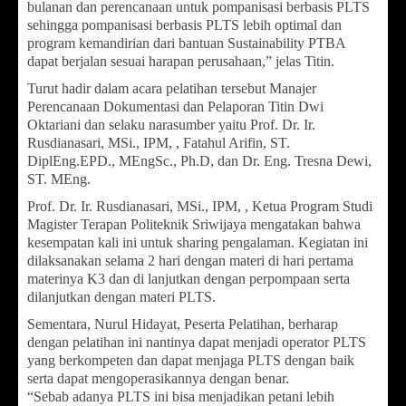
bulanan dan perencanaan untuk pompanisasi berbasis PLTS
sehingga pompanisasi berbasis PLTS lebih optimal dan
program kemandirian dari bantuan Sustainability PTBA
dapat berjalan sesuai harapan perusahaan,” jelas Titin.
Turut hadir dalam acara pelatihan tersebut Manajer
Perencanaan Dokumentasi dan Pelaporan Titin Dwi
Oktariani dan selaku narasumber yaitu Prof. Dr. Ir.
Rusdianasari, MSi., IPM, , Fatahul Arifin, ST.
DiplEng.EPD., MEngSc., Ph.D, dan Dr. Eng. Tresna Dewi,
ST. MEng.
Prof. Dr. Ir. Rusdianasari, MSi., IPM, , Ketua Program Studi
Magister Terapan Politeknik Sriwijaya mengatakan bahwa
kesempatan kali ini untuk sharing pengalaman. Kegiatan ini
dilaksanakan selama 2 hari dengan materi di hari pertama
materinya K3 dan di lanjutkan dengan perpompaan serta
dilanjutkan dengan materi PLTS.
Sementara, Nurul Hidayat, Peserta Pelatihan, berharap
dengan pelatihan ini nantinya dapat menjadi operator PLTS
yang berkompeten dan dapat menjaga PLTS dengan baik
serta dapat mengoperasikannya dengan benar.
“Sebab adanya PLTS ini bisa menjadikan petani lebih