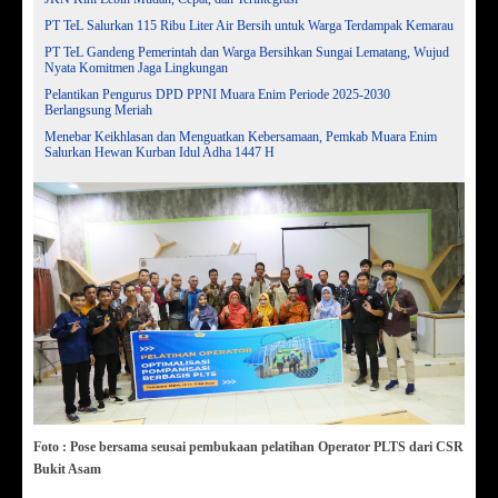
PT TeL Salurkan 115 Ribu Liter Air Bersih untuk Warga Terdampak Kemarau
PT TeL Gandeng Pemerintah dan Warga Bersihkan Sungai Lematang, Wujud
Nyata Komitmen Jaga Lingkungan
Pelantikan Pengurus DPD PPNI Muara Enim Periode 2025-2030
Berlangsung Meriah
Menebar Keikhlasan dan Menguatkan Kebersamaan, Pemkab Muara Enim
Salurkan Hewan Kurban Idul Adha 1447 H
Foto : Pose bersama seusai pembukaan pelatihan Operator PLTS dari CSR
Bukit Asam