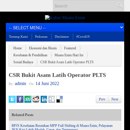
Tentang Kami
Pedoman
Disclaimer
#Covid19
Home
Ekonomi dan Bisnis
Featured
Kesehatan & Pendidikan
Muara Enim Hari Ini
Sosial Budaya
CSR Bukit Asam Latih Operator PLTS
CSR Bukit Asam Latih Operator PLTS
admin
14 Juni 2022
By:
On:
Prev
Next
Related Posts
BPJS Kesehatan Resmikan MPP Full Shifting di Muara Enim, Pelayanan
JKN Kini Lebih Mudah, Cepat, dan Terintegrasi